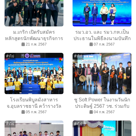
ม.เกริก เปิดรับสมัคร
รมว.อว. และ รมว.กห.เป็น
หลักสูตรนักพัฒนาธุรกิจการ
ประธานในพิธีลงนามบันทึก
ค้า รุ่นที่ 3 เรียนทำธุรกิจการ
21 ก.พ. 2567
ข้อตกลงความร่วมมือ
07 ก.พ. 2567
ค้ากับจีน
(MOU) ความร่วมมือการ
ทั่วไป
ทั่วไป
ผลักดันผลงานวิจัยและ
นวัตกรรมเพื่อเสริมสร้าง
คุณภาพชีวิตแก่ผู้พิการ
ระหว่าง วช. และ อผศ.
โรงเรียนพิบูลมังสาหาร
ชู Soft Power ในงานวันนัก
จ.อุบลราชธานี คว้ารางวัล
ประดิษฐ์ 2567 วช. ร่วมกับ
ชนะเลิศถ้วยพระราชทานฯ
05 ก.พ. 2567
มูลนิธิอาจารย์สุกรี เจริญสุข
04 ก.พ. 2567
Drone Mission ในงานวัน
ดันดนตรีไทย แถลงข่าว
ทั่วไป
ทั่วไป
นักประดิษฐ์ 2567
ประลองยอดฝีมือดนตรีของ
เยาวชน (Young Thai