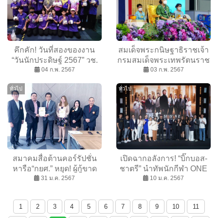
Musicians Competition)
คึกคัก! วันที่สองของงาน
สมเด็จพระกนิษฐาธิราชเจ้า
“วันนักประดิษฐ์ 2567” วช.
กรมสมเด็จพระเทพรัตนราช
ผนึก ม.เกษตร อบรมเชิง
04 ก.พ. 2567
สุดาฯสยามบรมราชกุมารี
03 ก.พ. 2567
ปฏิบัติการ “ใครไคร้ไข่เค็ม”
ทรงเปิดงาน “วันนัก
ทั่วไป
ทั่วไป
เอกลักษณ์ความอร่อย
ประดิษฐ์2567”ครั้งที่ 25 นัก
ประดิษฐ์ และนักวิจัย ทั้งไทย
และนานานชาติ ขนทัพผล
งานประชันแน่นงาน
สมาคมสื่อต้านคอร์รัปชั่น
เปิดฉากอลังการ! “บิ๊กบอส-
หารือ“กยศ.” หยุด! ผู้กู้ขาด
ชาตรี” นำทัพนักกีฬา ONE
คุณสมบัติ ดึง”ธรรมาภิ
31 ม.ค. 2567
มอบของขวัญชาวไทย ด้วย
10 ม.ค. 2567
บาล”สร้างอนาคต“เด็ก
2 ผลงานกระหึ่มโลกรับปี 67
คุณธรรม”คืนเงินกู้”กยศ.”
1
2
3
4
5
6
7
8
9
10
11