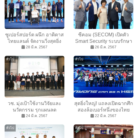
ซูเปอร์สปอร์ต ผนึก อาดิดาส
ซีคอม (SECOM) เปิดตัว
ไทยแลนด์ จัดงานวิ่งสุดยิ่ง
Smart Security ระบบรักษา
ใหญ่กลางใจเมืองกรุงเทพฯ
28 มี.ค. 2567
ความปลอดภัยครบวงจร
26 มี.ค. 2567
ในงาน Supersports 10 Mile
พร้อมโซลูชันใหม่เพื่อการ
ทั่วไป
ทั่วไป
Run Series 2024 Bangkok
ดูแลผู้สูงวัยภายในบ้าน
Presented by adidas
วช. มุ่งเป้าใช้งานวิจัยและ
สุดยิ่งใหญ่! แถลงเปิดฉากศึก
นวัตกรรม รุกแผนลด
สองล้อเบอร์หนึ่งของไทย
อุบัติเหตุทางถนน
24 มี.ค. 2567
พร้อมเปิดตัวไตเติ้ลสปอน
22 มี.ค. 2567
เซอร์กระหึ่มฤดูกาล 2024
ทั่วไป
ทั่วไป