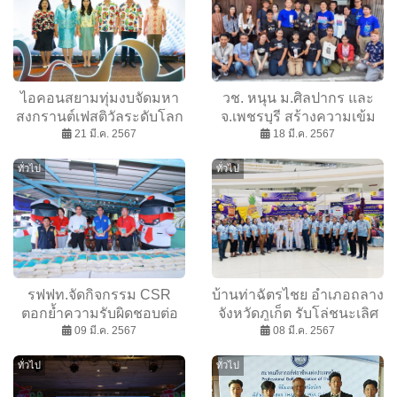
ไอคอนสยามทุ่มงบจัดมหา
วช. หนุน ม.ศิลปากร และ
สงกรานต์เฟสติวัลระดับโลก
จ.เพชรบุรี สร้างความเข้ม
ตอกย้ำการเป็น Global
21 มี.ค. 2567
แข็งอัตลักษณ์เพชรบุรีสู่
18 มี.ค. 2567
Destination ทุกเทศกาล
เครือข่ายเมืองสร้างสรรค์
ทั่วไป
ทั่วไป
เนรมิตพื้นที่ริมแม่น้ำ
ด้านอาหารUNESCO
เจ้าพระยา ยิ่งใหญ่-สาดสนุก
ตลอด 10-21 เม.ย. 2567 นี้
รฟฟท.จัดกิจกรรม CSR
บ้านท่าฉัตรไชย อำเภอถลาง
ตอกย้ำความรับผิดชอบต่อ
จังหวัดภูเก็ต รับโล่ชนะเลิศ
สังคม เชื่อมสัมพันธ์องค์กรสู่
09 มี.ค. 2567
หมู่บ้าน แผ่นดินธรรม
08 มี.ค. 2567
ชุมชน
แผ่นดินทอง ระดับภาค
ทั่วไป
ทั่วไป
ประจำปี 2566