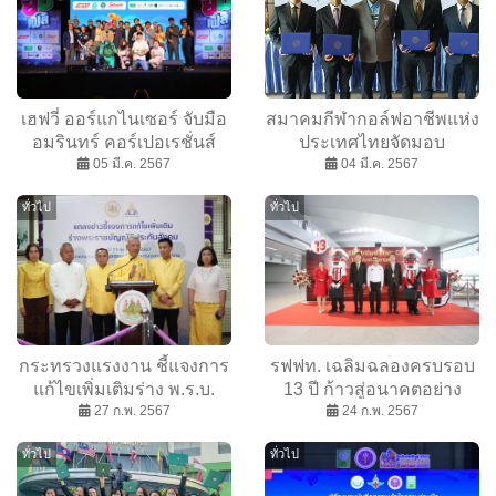
เฮฟวี่ ออร์แกไนเซอร์ จับมือ
สมาคมกีฬากอล์ฟอาชีพแห่ง
อมรินทร์ คอร์เปอเรชั่นส์
ประเทศไทยจัดมอบ
สร้างปรากฎการณ์ “ยิ้มแห่ง
05 มี.ค. 2567
ประกาศนียบัตรและแสดง
04 มี.ค. 2567
ชาติ” ใน “Yim Fest - ยิ้มเฟส”
ความยินดี ผู้สำเร็จหลักสูตร
ทั่วไป
ทั่วไป
เทศกาลดนตรีอารมณ์ดี ริม
Thailand PGA Q-School
น้ำเจ้าพระยา
2024
กระทรวงแรงงาน ชี้แจงการ
รฟฟท. เฉลิมฉลองครบรอบ
แก้ไขเพิ่มเติมร่าง พ.ร.บ.
13 ปี ก้าวสู่อนาคตอย่าง
ประกันสังคม
27 ก.พ. 2567
24 ก.พ. 2567
มั่นคง
ทั่วไป
ทั่วไป