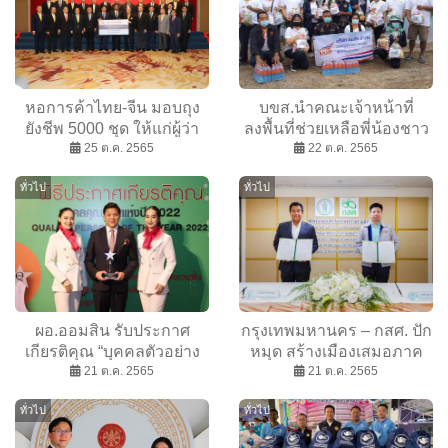
หอการค้าไทย-จีน มอบถุง
บขส.นำคณะเจ้าหน้าที่
ยังชีพ 5000 ชุด ให้แก่ผู้ว่า
ลงพื้นที่ช่วยเหลือพี่น้องชาว
ราชการกรุงเทพมหานคร
25 ต.ค. 2565
จังหวัดสิงห์บุรี
22 ต.ค. 2565
เพื่อช่วยเหลือผู้ประสบปัญหา
ทั่วไป
ทั่วไป
น้ำท่วมใน กทม.
ผอ.ออมสิน รับประกาศ
กรุงเทพมหานคร – กสศ. ปัก
เกียรติคุณ “บุคคลตัวอย่าง
หมุด สร้างเมืองเสมอภาค
ภาคธุรกิจแห่งปี 2022”
21 ต.ค. 2565
ทางการศึกษา พัฒนา
21 ต.ค. 2565
นโยบายที่ใช้ข้อมูลเป็นฐาน
ทั่วไป
ทั่วไป
แก้ปัญหาเชิงระบบอย่าง
ยั่งยืน