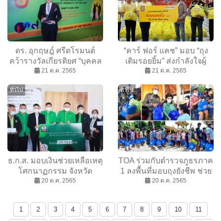
ดร. อุกฤษฎ์ ศรีดโรมนต์
“คาร์ ฟอร์ แคช” มอบ “ถุง
คว้ารางวัลเกียรติยศ “บุคคล
เติมรอยยิ้ม” ส่งกำลังใจผู้
คุณภาพแห่งปี 2022” ภาค
21 ต.ค. 2565
ประสบภัยน้ำท่วมใน 9
21 ต.ค. 2565
ธุรกิจประกัน จาก มสวท.
จังหวัด
ทั่วไป
ทั่วไป
ธ.ก.ส. มอบเงินช่วยเหลือเหตุ
TOA ร่วมกับตำรวจภูธรภาค
โศกนาฏกรรม จังหวัด
1 ลงพื้นที่มอบถุงยังชีพ ช่วย
หนองบัวลำภู
20 ต.ค. 2565
น้ำท่วม จ.อ่างทอง
20 ต.ค. 2565
1
2
3
4
5
6
7
8
9
10
11