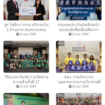
จุล โชติกะวรรณ บริจาคเงิน
กรุงเทพประกันภัยเดินหน้า
1 ล้านบาท สมทบกองทุน
มอบถุงยังชีพเพิ่มเติมกว่า
โรงพยาบาลสงฆ์
21 ต.ค. 2565
900 ชุด ช่วยเหลือผู้ประสบ
21 ต.ค. 2565
อุทกภัยในพื้นที่ต่างๆ อย่าง
ทั่วไป
ทั่วไป
ต่อเนื่อง
วิริยะประกันภัย ร่วมปิดค่าย
ธพว. ร่วมกิจกรรม
สารคดี ครั้งที่ 17
‘อุตสาหกรรมรวมใจ ช่วยพี่
21 ต.ค. 2565
น้องชาวไทย’ บรรจุถุงยังชีพ-
21 ต.ค. 2565
ปล่อยขบวนคาราวานส่งต่อ
ทั่วไป
ทั่วไป
สิ่งของช่วยเหลือผู้ประสบภัย
น้ำท่วม