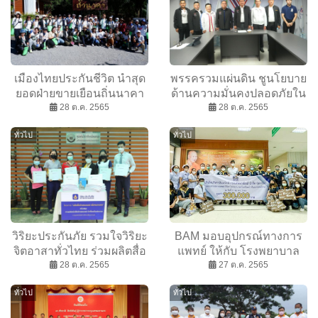
เมืองไทยประกันชีวิต นำสุด
พรรครวมแผ่นดิน ชูนโยบาย
ยอดฝ่ายขายเยือนถิ่นนาคา
ด้านความมั่นคงปลอดภัยใน
เสริมสิริมงคล
28 ต.ค. 2565
ชีวิต การอยู่ดี มีสุข ของ
28 ต.ค. 2565
ประชาชน เปิดศูนย์ร้องเรียน
ทั่วไป
ทั่วไป
เพื่อประชาชน ล่าสุด จับ
คนร้ายขโมยตัดสายไฟ
สร้างความอุ่นใจให้
ประชาชนย่านเมืองทองธานี
วิริยะประกันภัย รวมใจวิริยะ
BAM มอบอุปกรณ์ทางการ
จิตอาสาทั่วไทย ร่วมผลิตสื่อ
แพทย์ ให้กับ โรงพยาบาล
อักษรเบรลล์ เพื่อคนตาบอด
28 ต.ค. 2565
ศรีนครินทร์ (ปัญญานันท
27 ต.ค. 2565
ภิกขุ) จังหวัดพัทลุง
ทั่วไป
ทั่วไป