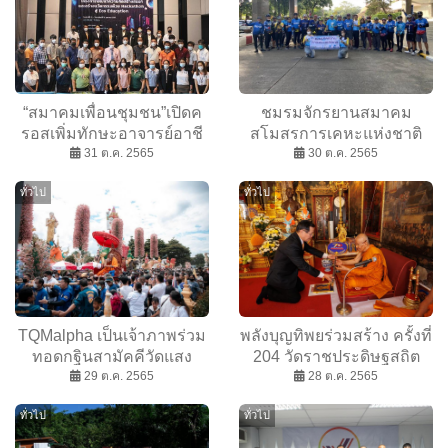
“สมาคมเพื่อนชุมชน”เปิดค
ชมรมจักรยานสมาคม
รอสเพิ่มทักษะอาจารย์อาชี
สโมสรการเคหะแห่งชาติ
วะจ. ระยอง ประยุกต์ความรู้
31 ต.ค. 2565
ทีมคลุกฝุ่น Cycling Club
30 ต.ค. 2565
สู่อาชีพเทรนด์ใหม่ปั้น
และนักจักรยานปั่นอิสระ
ทั่วไป
ทั่วไป
เยาวชนสู่ธุรกิจสตาร์ทอัพ
ร่วมจัดกิจกรรม “ปั่นเพื่อวัด
พระบาทน้ำพุ” ปีที่ 3 ออก
สตาร์ทวันแรกจากแฟลต
คลองจั่น > ซอยสยามธรณี
กม. 8
TQMalpha เป็นเจ้าภาพร่วม
พลังบุญทิพยร่วมสร้าง ครั้งที่
ทอดกฐินสามัคคีวัดแสง
204 วัดราชประดิษฐสถิต
โพธิญาณ จ.เชียงราย
29 ต.ค. 2565
มหาสีมารามราชวรวิหาร
28 ต.ค. 2565
ทั่วไป
ทั่วไป