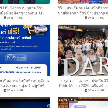
LUS Series ทะลุแสนล้าน!
วิริยะประกันภัย เดินหน้ากิจกร
บมือพันธมิตรการลงทุน J.P.
ข่ายจิตอาสา รักษ์ช้างป่าภาคต
et Management รุก Lifetime
05 ส.ค. 2569
05 ส.ค. 2569
ที่ 2
 Solutionsสร้างอนาคตมั่นคง
ประกัน-การเงิน
ตลอดช่วงชีวิต
ัย เปิดอบรมใบขับขี่รอบภูมิภาค
กรุงไทย – แอกซ่า ประกันชี
จังหวัดระยอง มุ่งสร้างผู้ขับขี่
Pride Month 2026 เสริมสร้า
ุบัติเหตุทางถนนอย่างยั่งยืน
04 ส.ค. 2569
ภายใต้ธีม “KTAXA A Space 
04 ส.ค. 2569
Pride 2026”
ประกัน-การเงิน