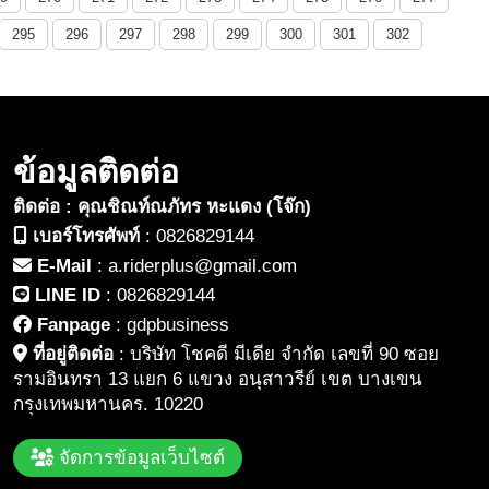
295
296
297
298
299
300
301
302
ข้อมูลติดต่อ
ติดต่อ : คุณชิณท์ณภัทร หะแดง (โจ๊ก)
เบอร์โทรศัพท์
:
0826829144
E-Mail
:
a.riderplus@gmail.com
LINE ID
:
0826829144
Fanpage
:
gdpbusiness
ที่อยู่ติดต่อ
:
บริษัท โชคดี มีเดีย จำกัด เลขที่ 90 ซอย
รามอินทรา 13 แยก 6 แขวง อนุสาวรีย์ เขต บางเขน
กรุงเทพมหานคร. 10220
จัดการข้อมูลเว็บไซต์