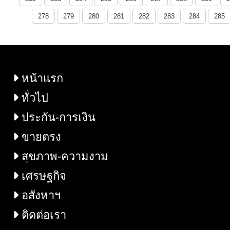
278
279
280
281
282
283
284
285
หน้าแรก
ทั่วไป
ประกัน-การเงิน
ขายตรง
สุขภาพ-ความงาม
เศรษฐกิจ
อสังหาฯ
ติดต่อเรา