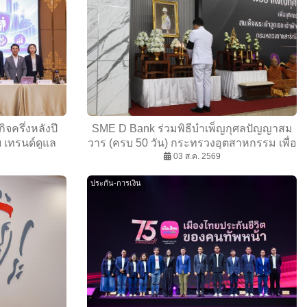
จครึ่งหลังปี
SME D Bank ร่วมพิธีบำเพ็ญกุศลปัญญาสม
 เทรนด์ดูแล
วาร (ครบ 50 วัน) กระทรวงอุตสาหกรรม เพื่อ
วามต้องการ
ถวายเป็นพระกุศลแด่ สมเด็จพระเจ้าลูกเธอ
03 ส.ค. 2569
กยังเปราะบาง
เจ้าฟ้าพัชรกิติยาภาฯ
ประกัน-การเงิน