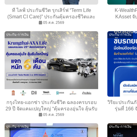
ที ไลฟ์ ประกันชีวิต รุกเสิร์ฟ “Term Life
K-WealthP
(Smart CI Care)” ประกันคุ้มครองชีวิตและ
KAsset จั
โรคร้ายแรง 6 กลุ่มโรค ครอบคลุม 30 โรค
05 ส.ค. 2569
Morgan Ass
ร้ายแรง ผ่านช่องทางออนไลน์ เน้นซื้อง่าย
Investment
ประกัน-การเงิน
ประกัน-การเงิน
สะดวก ตอบโจทย์ผู้บริโภคยุคใหม่
กรุงไทย-แอกซ่า ประกันชีวิต ฉลองครบรอบ
วิริยะประกันภ
29 ปี จัดแคมเปญใหญ่ “คุ้มครองอุ่นใจ ลุ้นรับ
รุ่นที่ 166 
โชคใหญ่ 6 เดือน 6 คัน” ลุ้นรับของรางวัล
05 ส.ค. 2569
คุณภาพ ลดอ
มูลค่ารวมกว่า 7 ล้านบาท
ประกัน-การเงิน
ประกัน-การเงิน