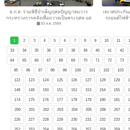
ธ.ก.ส. ร่วมพิธีบำเพ็ญกุศลปัญญาสมวาร
เทเวศประกันภ
กระทรวงการคลังเพื่อถวายเป็นพระกุศล แด่
รถยนต์ไฟฟ้า
สมเด็จพระเจ้าลูกเธอ เจ้าฟ้าพัชรกิติยาภา
03 ส.ค. 2569
นเรนทิราเทพยวดี กรมหลวงราชสาริณีสิริ
พัชร มหาวัชรราชธิดา
1
2
3
4
5
6
7
8
9
10
11
33
34
35
36
37
38
39
40
41
42
64
65
66
67
68
69
70
71
72
73
95
96
97
98
99
100
101
102
103
122
123
124
125
126
127
128
129
1
148
149
150
151
152
153
154
155
1
174
175
176
177
178
179
180
181
1
200
201
202
203
204
205
206
207
226
227
228
229
230
231
232
233
2
252
253
254
255
256
257
258
259
2