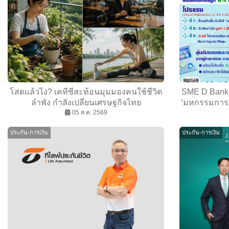
โสดแล้วไง? เคทีซีสะท้อนมุมมองคนใช้ชีวิต
SME D Bank ย
ลำพัง กำลังเปลี่ยนเศรษฐกิจไทย
‘มหกรรมการเง
05 ส.ค. 2569
3 พลัส สินเชื
ธรรม
ประกัน-การเงิน
ประกัน-การเงิน