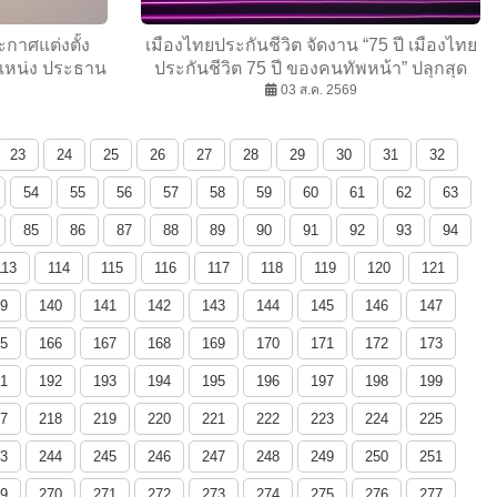
กาศแต่งตั้ง
เมืองไทยประกันชีวิต จัดงาน “75 ปี เมืองไทย
แหน่ง ประธาน
ประกันชีวิต 75 ปี ของคนทัพหน้า” ปลุกสุด
ค้าและการตลาด
ยอดพลัง Do It Now แก่ทุกช่องทางการขาย
03 ส.ค. 2569
อย่างยิ่งใหญ่ ประกาศเดินหน้าสร้าง
Longevity Ecosystem ยกระดับคุณภาพชีวิต
23
24
25
26
27
28
29
30
31
32
คนไทยอย่างยั่งยืน
54
55
56
57
58
59
60
61
62
63
85
86
87
88
89
90
91
92
93
94
113
114
115
116
117
118
119
120
121
9
140
141
142
143
144
145
146
147
5
166
167
168
169
170
171
172
173
1
192
193
194
195
196
197
198
199
7
218
219
220
221
222
223
224
225
3
244
245
246
247
248
249
250
251
9
270
271
272
273
274
275
276
277