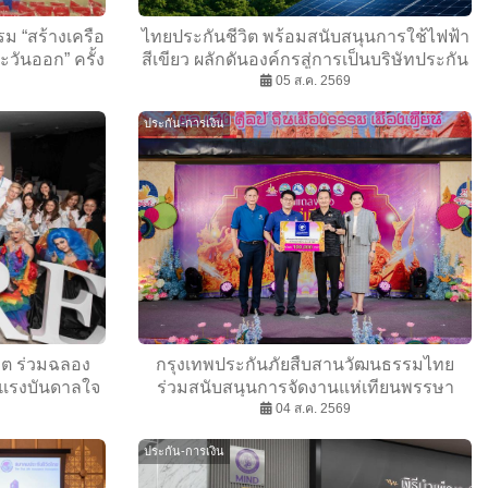
รม “สร้างเครือ
ไทยประกันชีวิต พร้อมสนับสนุนการใช้ไฟฟ้า
ะวันออก” ครั้ง
สีเขียว ผลักดันองค์กรสู่การเป็นบริษัทประกัน
ชีวิตแห่งความยั่งยืน
05 ส.ค. 2569
ประกัน-การเงิน
วิต ร่วมฉลอง
กรุงเทพประกันภัยสืบสานวัฒนธรรมไทย
งแรงบันดาลใจ
ร่วมสนับสนุนการจัดงานแห่เทียนพรรษา
To Dare With
จังหวัดอุบลราชธานี ประจำปี 2569
04 ส.ค. 2569
ประกัน-การเงิน