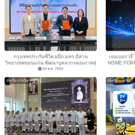
กรุงเทพประกันชีวิต ผนึก มทร.อีสาน
เจนเนอราลี่
วิทยาเขตขอนแก่น พัฒนาบุคลากรคุณภาพสู่
MSME FORUM 
ธุรกิจประกันชีวิต
04 ส.ค. 2569
สร้างภูมิ
ประกัน-การเงิน
ประกัน-การเงิน