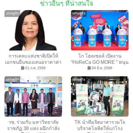
ข่าวอื่นๆ ที่น่าสนใจ
เศรษฐกิจ
เศรษฐกิจ
การเคหะแห่งชาติเปิดให้
โก โฮลเซลล์ เปิดงาน
เอกชนยื่นซองเสนอราคาค่า
“HoReCa GO MORE ” หนุน
ธรรมเนียมการได้สิทธิเช่า
01 ก.ค. 2566
ร้านอาหาร สร้างโอกาสจาก
04 มิ.ย. 2568
พื้นที่เพื่อ ประกอบกิจการ
วิกฤติ จัดเต็มสินค้าประหยัด
เศรษฐกิจ
เศรษฐกิจ
ตลาด จำนวน 2 โครงการ
ต้นทุน ชู ‘เวิร์กชอป’ ทั่วไทย
ติดอาวุธผู้ประกอบการสู้
เศรษฐกิจ
วช. ร่วมกับ มหาวิทยาลัย
TK นำทีมจิตอาสารวมใจ
ราชภัฏ 38 แห่ง ผนึกกำลัง
บริจาคโลหิตให้แก่โรง