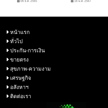
ยกระดับศักยภาพการท่อง
06 ธ.ค. 2565
พยาบาลศิริราช ปริมาณ
16 ม.ค. 2567
เที่ยวโดยชุมชนเชิง
โลหิตบริจาคต่อเนื่อง 23
วัฒนธรรมสร้างคุณค่าอัต
ครั้ง รวม 836000 ซีซี
ลักษณ์พื้นถิ่นบนเศรษฐกิจ
BCG
หน้าแรก
ทั่วไป
ประกัน-การเงิน
ขายตรง
สุขภาพ-ความงาม
เศรษฐกิจ
อสังหาฯ
ติดต่อเรา