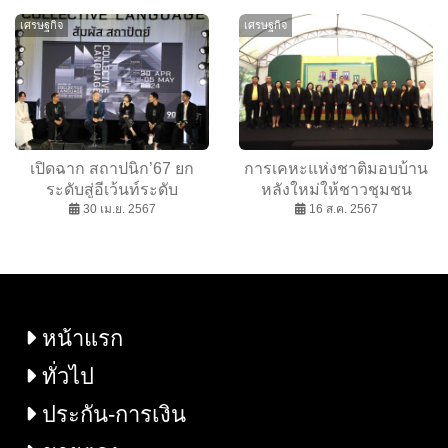
ดันแนวทางยกระดับ
สูง 9.4% หนุนเงินปันผล
เศรษฐกิจ
เศรษฐกิจ
ศักยภาพอุตสาหกรรม
สะสม 9 เดือนโตกว่า 9%
โชว์แกร่งศักยภาพทรัพย์สิน
ที่ลงทุน
เปิดฉาก สถาปนิก’67 ยก
การเคหะแห่งชาติมอบบ้าน
ระดับสู่อีเว้นท์ระดับ
หลังใหม่ให้ชาวชุมชน
นานาชาติ คาดกระตุ้นธุรกิจ
30 เม.ย. 2567
ดินแดง “โครงการฟื้นฟูเมือง
16 ส.ค. 2567
วัสดุก่อสร้างกว่า 2.2 หมื่น
ชุมชนดินแดง ระยะที่ 2
ล้านบาท
อาคาร D1” ยกระดับ
คุณภาพชีวิตการอยู่อาศัยทุก
มิติ
หน้าแรก
ทั่วไป
ประกัน-การเงิน