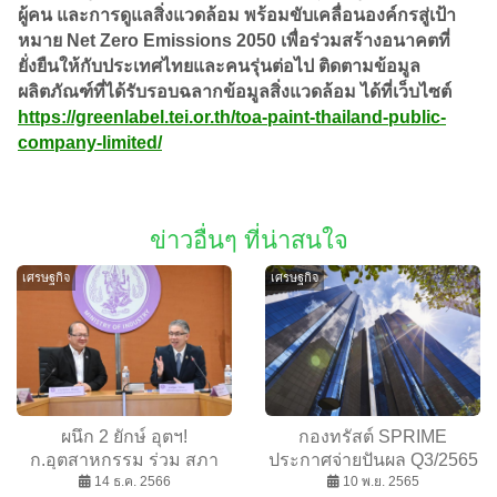
ผู้คน และการดูแลสิ่งแวดล้อม พร้อมขับเคลื่อนองค์กรสู่เป้า
หมาย Net Zero Emissions 2050 เพื่อร่วมสร้างอนาคตที่
ยั่งยืนให้กับประเทศไทยและคนรุ่นต่อไป ติดตามข้อมูล
ผลิตภัณฑ์ที่ได้รับรอบฉลากข้อมูลสิ่งแวดล้อม ได้ที่เว็บไซต์
https://greenlabel.tei.or.th/toa-paint-thailand-public-
company-limited/
ข่าวอื่นๆ ที่น่าสนใจ
เศรษฐกิจ
เศรษฐกิจ
ผนึก 2 ยักษ์ อุตฯ!
กองทรัสต์ SPRIME
ก.อุตสาหกรรม ร่วม สภา
ประกาศจ่ายปันผล Q3/2565
อุตฯ ลุยขับเคลื่อนเศรษฐกิจ
14 ธ.ค. 2566
อัตรา 0.1600 บาท ดัน Yield
10 พ.ย. 2565