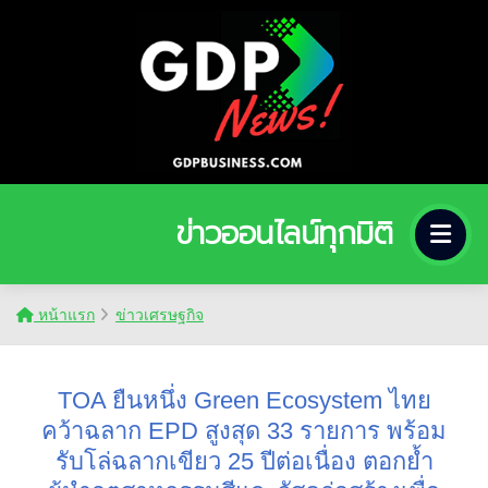
ข่าวออนไลน์ทุกมิติ
หน้าแรก
ข่าวเศรษฐกิจ
TOA ยืนหนึ่ง Green Ecosystem ไทย
คว้าฉลาก EPD สูงสุด 33 รายการ พร้อม
รับโล่ฉลากเขียว 25 ปีต่อเนื่อง ตอกย้ำ