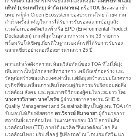
การพัฒนาอสังหาริมทรัพย์และเมืองแห่งอนาคต
บริษัท ทีโอเอ
เพ้นท์ (ประเทศไทย) จำกัด (มหาชน)
หรือ
TOA
ยังคงตอกย้ำ
บทบาทผู้นำ Green Ecosystem ของประเทศไทย ด้วยความ
สำเร็จครั้งสำคัญในการได้รับการรับรองฉลากข้อมูลสิ่ง
แวดล้อมของผลิตภัณฑ์ หรือ EPD (Environmental Product
Declaration) มากที่สุดในอุตสาหกรรม รวม 33 รายการ
พร้อมรับโล่เชิดชูเกียรติในฐานะองค์กรที่ได้รับการรับรอง
ฉลากเขียวอย่างต่อเนื่องยาวนานกว่า 25 ปี
ความสำเร็จดังกล่าวสะท้อนวิสัยทัศน์ของ TOA ที่ไม่ได้มุ่ง
เพียงการเป็นผู้นำตลาดสีทาอาคาร เคมีภัณฑ์ก่อสร้าง และ
วัสดุก่อสร้างของประเทศเท่านั้น แต่ยังมุ่งสร้างระบบนิเวศทาง
ธุรกิจที่ขับเคลื่อนการเติบโตควบคู่กับความรับผิดชอบต่อสิ่ง
แวดล้อม สังคม และคุณภาพชีวิตของผู้คนในระยะยาว โดย
นางสาววิภาดา นาคไพรัช
ผู้อำนวยการสายงาน SHE &
Quality Management and Sustainability เป็นผู้แทน TOA เข้า
รับมอบโล่เกียรติยศจาก
ดร.วิจารย์ สิมาฉายา
ผู้อำนวยการ
สถาบันสิ่งแวดล้อมไทย ในงานครบรอบ 33 ปี สถาบันสิ่ง
แวดล้อมไทย (TEI) ภายใต้แนวคิด “สิ่งแวดล้อมโลก สิ่ง
แวดล้อมไทย : ปรับเพื่ออยู่ รู้เพื่อรอด” ณ โรงแรมอัศวิน แก