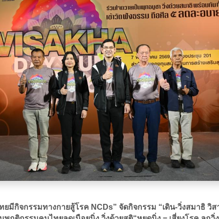
ทยมีกิจกรรมทางกายสู้โรค NCDs” จัดกิจกรรม “เดิน-วิ่งสมาธิ วิสาข
นพฤติกรรมคนไทยลดเนือยนิ่ง วิ่งด้วยสติ“หยุดนิ่ง = เสี่ยงโรค ลุกวิ่ง 