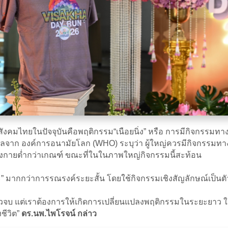
สังคมไทยในปัจจุบันคือพฤติกรรม“เนือยนิ่ง” หรือ การมีกิจกรรมทางก
ูลจาก องค์การอนามัยโลก (WHO) ระบุว่า ผู้ใหญ่ควรมีกิจกรรมทาง
ทางกายต่ำกว่าเกณฑ์ ขณะที่ในในภาพใหญ่กิจกรรมนี้สะท้อน
ะ” มากกว่าการรณรงค์ระยะสั้น โดยใช้กิจกรรมเชิงสัญลักษณ์เป็นตัว
แล้วจบ แต่เราต้องการให้เกิดการเปลี่ยนแปลงพฤติกรรมในระยะยาว
ชีวิต”
ดร.นพ.ไพโรจน์ กล่าว