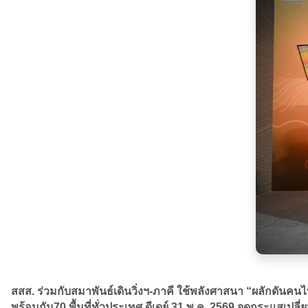
สสส. ร่วมกับสมาพันธ์เดินวิ่งฯ-ภาคี ใช้พลังศาสนา “ผลักดันคนไ
พร้อมกัน70 พื้นที่ทั่วประเทศ ดีเดย์ 31 พ.ค. 2569 จุดกระแสเปลี่ย