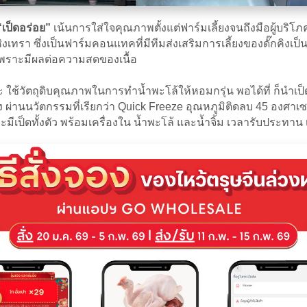
“เป็ดอร่อย”
เน้นการใส่ใจคุณภาพตั้งแต่ฟาร์มเลี้ยงจนถึงมือผู้บริโภค ค
ทรา ซึ่งเป็นฟาร์มคอนแทคที่มีทีมส่งเสริมการเลี้ยงของดั๊กคิงเป็
ด เพราะมีผลต่อความสดของเนื้อ
ะ ใช้วัตถุดิบคุณภาพในการทำน้ำพะโล้ให้หอมกรุ่น พอได้ที่ ก็นำเป็ดลง
แข็ง ผ่านนวัตกรรมที่เรียกว่า Quick Freeze อุณหภูมิติดลบ 45 องศ
เป็ดทั้งตัว พร้อมเครื่องใน น้ำพะโล้ และน้ำจิ้ม เวลารับประทาน เ