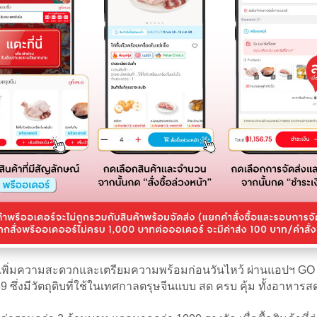
 เพิ่มความสะดวกและเตรียมความพร้อมก่อนวันไหว้ ผ่านแอปฯ GO WH
69 ซึ่งมีวัตถุดิบที่ใช้ในเทศกาลตรุษจีนแบบ สด ครบ คุ้ม ทั้งอาหา