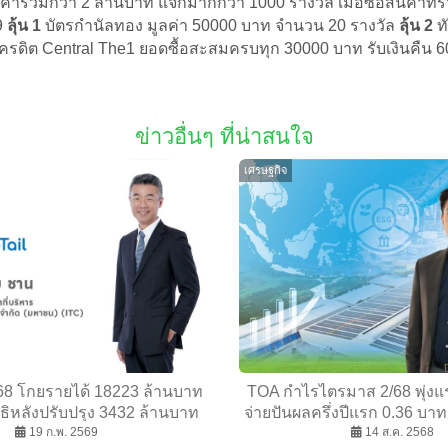
ค่ารวมกว่า 2 ล้านบาท แจกมากกว่า 1000 รางวัล เมื่อซื้อสินค้าท
9
ลุ้น 1
บัตรกำนัลทอง มูลค่า 50000 บาท จำนวน 20 รางวัล
ลุ้น 2
ท
เครดิต Central The1 ยอดซื้อสะสมครบทุก 30000 บาท รับเงินคืน 6
ข่าวอื่นๆ ที่น่าสนใจ
เศรษฐกิจ
ี 68 โกยรายได้ 18223 ล้านบาท
TOA กำไรไตรมาส 2/68 พุ่งแ
ธิหลังปรับปรุง 3432 ล้านบาท
จ่ายปันผลครึ่งปีแรก 0.36 บาท
แตะ 25.1% เคาะจ่ายปันผลทั้งปี
19 ก.พ. 2569
ความแข็งแกร่งและเติบโต
14 ส.ค. 2568