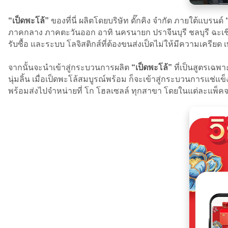
“เป็ดพะโล้”
ของที่นี่ ผลิตโดยบริษัท ดั๊กคิง จำกัด ภายใต้แบรนด์
ภาคกลาง ภาคตะวันออก อาทิ นครนายก ปราจีนบุรี ชลบุรี ฉะเชิงเ
รับซื้อ และระบบ โลจิสติกส์ที่ต้องขนส่งเป็ดไม่ให้มีความเครีย
จากนั้นจะนำเข้าสู่กระบวนการผลิต
“เป็ดพะโล้”
ที่เป็นสูตรเฉพา
นุ่มลิ้น เมื่อเป็ดพะโล้สมบูรณ์พร้อม ก็จะเข้าสู่กระบวนการแช่
พร้อมส่งไปจำหน่ายที่ โก โฮลเซลล์ ทุกสาขา โดยในแต่ละแพ็คจะมี