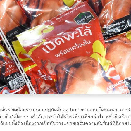
จีน ที่ยึดถือธรรมเนียมปฏิบัติสืบต่อกันมายาวนาน โดยเฉพาะกา
่างยิ่ง “เป็ด” ของสำคัญประจำโต๊ะไหว้ที่จะเลือกนำไป พะโล้ หรือ
้แบบทั้งตัว เนื่องจากเชื่อกันว่าจะช่วยเสริมความสัมพันธ์ที่ด