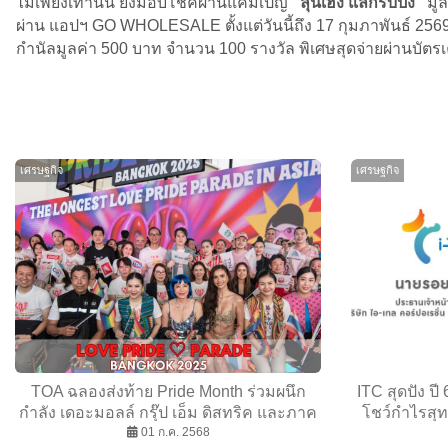
ไม่เพียงเท่านั้น ยังมอบโชคผ่านแคมเปญ
“ลุ้นเฮง แลกรับปัง”
มูล
ผ่าน แอปฯ GO WHOLESALE ตั้งแต่วันนี้ถึง 17 กุมภาพันธ์ 256
กำนัลมูลค่า 500 บาท จำนวน 100 รางวัล พิเศษสุดจ่ายผ่านบัตร
เศรษฐกิจ
เศรษฐกิจ
TOA ฉลองส่งท้าย Pride Month ร่วมผนึก
ITC สุดปัง ป
กำลัง เดอะมอลล์ กรุ๊ป เอ็ม ดิสทริค และภาค
โชว์กำไรสุท
รัฐ จัดงาน “LOVE PRIDE ♡ PARADE
01 ก.ค. 2568
ดัน GPM พุ่ง