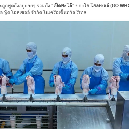
ถูกพูดถึงอยู่บ่อยๆ รวมถึง
“เป็ดพะโล้”
ของ
โก โฮลเซลล์ (GO W
 ฟู้ด โฮลเซลล์ จำกัด ในเครือเซ็นทรัล รีเทล