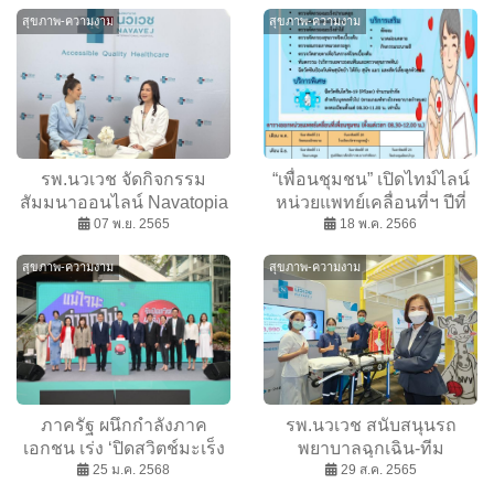
สุขภาพ-ความงาม
สุขภาพ-ความงาม
รพ.นวเวช จัดกิจกรรม
“เพื่อนชุมชน” เปิดไทม์ไลน์
สัมมนาออนไลน์ Navatopia
หน่วยแพทย์เคลื่อนที่ฯ ปีที่
Club เสริมสร้างภูมิคุ้มกันลูก
07 พ.ย. 2565
13 ดูแลสุขภาพคนในชุมชน
18 พ.ค. 2566
ทั้งร่างกายและจิตใจ
รอบพื้นที่มาบตาพุดคอมแพ
สุขภาพ-ความงาม
สุขภาพ-ความงาม
ล็กซ์ต่อเนื่อง
ภาครัฐ ผนึกกำลังภาค
รพ.นวเวช สนับสนุนรถ
เอกชน เร่ง ‘ปิดสวิตช์มะเร็ง
พยาบาลฉุกเฉิน-ทีม
HPV’ รณรงค์ให้เด็กไทยรีบ
25 ม.ค. 2568
ปฐมพยาบาล งาน “รักลูก
29 ส.ค. 2565