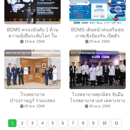
ณ สวนลุมพินี
BDMS ครองอันดับ 1 ด้าน
BDMS เดินหน้าส่งเสริมสุข
ความยั่งยืนระดับโลก ใน
ภาพเชิงป้องกัน เปิดตัว
กลุ่ม Health
19 พ.ค. 2569
โปรแกรมตรวจคัดกรอง
05 พ.ค. 2569
Care Providers & Services
ระบบทางเดินอาหาร
สุขภาพ-ความงาม
สุขภาพ-ความงาม
จาก S&P Global
“BDMS Gastro &
Colonoscopy Package”
โรงพยาบาล
โรงพยาบาลศุภมิตร จับมือ
บำรุงราษฎร์ ร่วมแสดง
โรงพยาบาล เอส เฉพาะทาง
ความยินดีกับ ศ.นพ.กุลวี
05 พ.ค. 2569
ด้านกระดูกสันหลังและข้อ
30 เม.ย. 2569
เนตรมณี ในโอกาสได้รับ
ประกาศพันธมิตรทางการ
การยกย่องเป็นผู้บุกเบิกด้าน
แพทย์เฉพาะทาง ยกระดับ
1
2
3
4
5
6
7
8
9
10
11
การกระตุ้นหัวใจและ
การรักษาโรคกระดูกสันหลัง