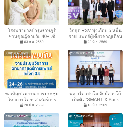
พร้อมเปิดมุมมองอนาคต
Health Marketing ที่ขับ
เคลื่อนด้วย Trust Credibility
และ Personalization
โรงพยาบาลบำรุงราษฎร์
วิกฤต RSV พุ่งเกือบ 5 หมื่น
ชวนคุณผู้ชายวัย 40+ เช็
ราย! แพทย์ผู้เชี่ยวชาญเตือน
กอินสุขภาพ เจาะลึก 4 ภัย
03 ก.ค. 2569
ภัยหน้าฝน แนะรู้ทัน –
23 มิ.ย. 2569
เงียบที่ต้องรู้ทันก่อนสาย
ป้องกันไวรัส RSV ชู
สุขภาพ-ความงาม
สุขภาพ-ความงาม
นวัตกรรม 2 แนวทางสร้าง
เกราะคุ้มกัน ปกป้องลม
หายใจลูกน้อย
ขอเชิญร่วมงาน การประชุม
พญาไท-เปาโล จับมือวาโก้
วิชาการวิทยาศาสตร์การ
เปิดตัว “SMART X Back
แพทย์ ครั้งที่ 34 ประจำ
20 มิ.ย. 2569
Support” นวัตกรรมเสื้อพยุง
18 มิ.ย. 2569
ปีงบประมาณ พ.ศ. 2569
บ่า–ไหล่ ลดปัญหาออฟฟิศซิ
สุขภาพ-ความงาม
สุขภาพ-ความงาม
นโดรมให้คนออฟฟิต