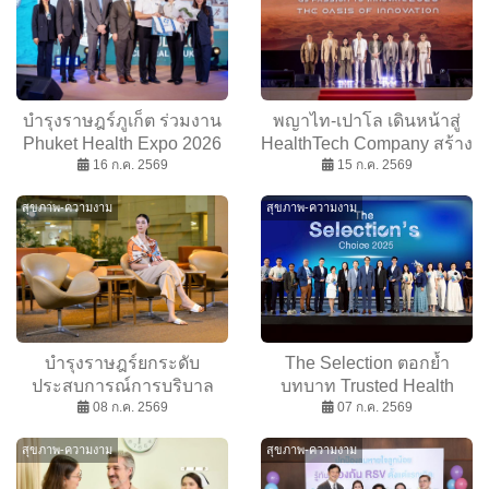
บำรุงราษฎร์ภูเก็ต ร่วมงาน
พญาไท-เปาโล เดินหน้าสู่
Phuket Health Expo 2026
HealthTech Company สร้าง
ตอกย้ำเครือข่ายการดูแล
16 ก.ค. 2569
วัฒนธรรมนวัตกรรม ขับ
15 ก.ค. 2569
สุขภาพเพื่อชาวภูเก็ตและ
เคลื่อนอนาคตสุขภาพไทย
สุขภาพ-ความงาม
สุขภาพ-ความงาม
อันดามัน
บำรุงราษฎร์ยกระดับ
The Selection ตอกย้ำ
ประสบการณ์การบริบาล
บทบาท Trusted Health
มอบผ้าคลุมไหล่ดีไซน์พิเศษ
08 ก.ค. 2569
Partner มอบรางวัล The
07 ก.ค. 2569
สะท้อนแนวคิด “Because
Selection’s Choice Awards
สุขภาพ-ความงาม
สุขภาพ-ความงาม
Every Detail of Your
2025 ยกระดับมาตรฐานการ
Comfort Matters”
คัดสรรผลิตภัณฑ์สุขภาพ