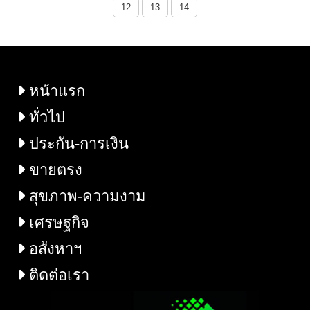
สรีรวิทยาไฟฟ้าหัวใจคนแรก
และข้อสู่มาตรฐานระดับ
12
13
14
ในเอเชีย
ประเทศ เพื่อประชาชนใน
จังหวัดสุพรรณบุรีและ
จังหวัดใกล้เคียง
หน้าแรก
ทั่วไป
ประกัน-การเงิน
ขายตรง
สุขภาพ-ความงาม
เศรษฐกิจ
อสังหาฯ
ติดต่อเรา