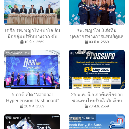
เครือ รพ. พญาไท-เปาโล จับ
รพ. พญาไท 3 ส่งทีม
มือกลุ่มบริษัทบางจาก ขับ
บุคลากรทางการแพทย์ดูแล
เคลื่อน Sustainable
10 มิ.ย. 2569
ความปลอดภัย ในงาน “คม
03 มิ.ย. 2569
Healthcare เปลี่ยน Food
ชัดลึก อวอร์ด 2026” ครั้งที่
สุขภาพ-ความงาม
สุขภาพ-ความงาม
Waste สู่ Future Fuel มุ่งสู่
22
Net Zero Healthcare
Ecosystem
5 ภาคี เปิด “National
25 พ.ค. นี้ 5 ภาคีเครือข่าย
Hypertension Dashboard”
ชวนคนไทยรับมือภัยเงียบ
ยกระดับคัดกรอง–รักษา–
26 พ.ค. 2569
“โรคความดันโลหิตสูง” ใน
20 พ.ค. 2569
ติดตามต่อเนื่อง แก้ปัญหาคน
งาน “Beat the Pressure” ฟัง
สุขภาพ-ความงาม
สุขภาพ-ความงาม
ไทย 75% คุมความดันไม่ได้
สาระจากแพทย์ผู้เชี่ยวชาญ
พร้อมเดิน-วิ่งเพื่อสุขภาพฟรี!