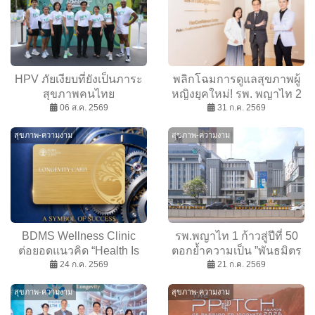
HPV ภัยเงียบที่ยังเป็นภาระ
พลิกโฉมการดูแลสุขภาพผู้
สุขภาพคนไทย
หญิงยุคใหม่! รพ. พญาไท 2
สถานเสาวภา
06 ส.ค. 2569
เปิดตัว ”Her Confidence”
31 ก.ค. 2569
สภากาชาดไทย จับมือ กทม.
ด้วยทีมแพทย์เฉพาะทางและ
สุขภาพ-ความงาม
สุขภาพ-ความงาม
เตือนคนไทยเลิกคิดว่า ”ไม่
การรักษาแบบองค์รวม
เป็นไร” ก่อนความชะล่าใจ
จะกลายเป็นมะเร็งร้าย
BDMS Wellness Clinic
รพ.พญาไท 1 ก้าวสู่ปีที่ 50
ต่อยอดแนวคิด “Health Is
ตอกย้ำความเป็น ”พันธมิตร
the Ultimate Wealth”
24 ก.ค. 2569
ด้านสุขภาพ” ด้วยทีมแพทย์ผู้
21 ก.ค. 2569
Longevity Card สะท้อน
เชี่ยวชาญ ยกระดับ
สุขภาพ-ความงาม
สุขภาพ-ความงาม
คุณค่าของสุขภาพและการ
มาตรฐานการดูแลสุขภาพ
ลงทุนเพื่อสินทรัพย์แห่งชีวิต
แห่งอนาคต