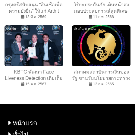
กรุงศรีสนับสนุน “สินเชื่อเพื่อ
วิริยะประกันภัย เดินหน้าส่ง
ความยั่งยืน” ให้แก่ Arthit
มอบประสบการณ์สุดพิเศษ
International Hospital ครั้ง
13 มี.ค. 2569
ให้กับลูกค้าที่ถือกรมธรรม์
11 ก.พ. 2568
แรกและใหญ่ที่สุดของบริษัท
ประกันภัยการเดินทางต่าง
ประกัน-การเงิน
ประกัน-การเงิน
ในกลุ่มอุตสาหกรรมดูแล
ประเทศ V Travel
สุขภาพในเอเชียตะวันออก
Comprehensive
เฉียงใต้
KBTG พัฒนา Face
สมาคมสถาบันการเงินของ
Liveness Detection เติมเต็ม
รัฐ ขานรับนโยบายกระทรวง
โซลูชัน AI เพื่อธุรกิจการันตี
15 ต.ค. 2567
การคลัง หนุน แบงก์รัฐ ดูแล
13 ส.ค. 2565
ด้วยรางวัลนวัตกรรมการเงิน
ลูกค้าช่วงอัตราดอกเบี้ยขา
ยอดเยี่ยม จาก Global
ขึ้น
Finance
หน้าแรก
ทั่วไป