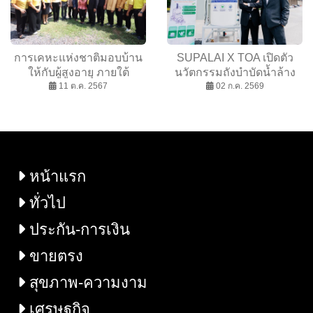
การเคหะแห่งชาติมอบบ้าน
SUPALAI X TOA เปิดตัว
ให้กับผู้สูงอายุ ภายใต้
นวัตกรรมถังบำบัดน้ำล้าง
“โครงการบ้านสบายเพื่อยาย
11 ต.ค. 2567
สีEco-Paint Purifier ราย
02 ก.ค. 2569
ตา” จำนวน 71 หลัง กระจาย
แรกในไทย ยกระดับ Green
ทั่วทุกภูมิภาค
Ecosystem ชูผู้นำ
Sustainable Real Estate
Development
หน้าแรก
ทั่วไป
ประกัน-การเงิน
ขายตรง
สุขภาพ-ความงาม
เศรษฐกิจ