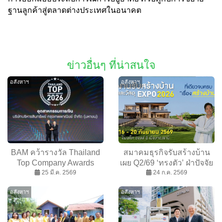
ฐานลูกค้าสู่ตลาดต่างประเทศในอนาคต
ข่าวอื่นๆ ที่น่าสนใจ
อสังหาฯ
อสังหาฯ
BAM คว้ารางวัล Thailand
สมาคมธุรกิจรับสร้างบ้าน
Top Company Awards
เผย Q2/69 ‘ทรงตัว’ ฝ่าปัจจัย
2026 ประเภทรางวัลชนะ
25 มี.ค. 2569
ลบรอบด้าน เดินหน้า
24 ก.ค. 2569
เลิศอุตสาหกรรมการเงิน
‘กองทุนประกันผู้บริโภค’ ดึง
อสังหาฯ
อสังหาฯ
ตอกย้ำผู้นำธุรกิจบริหาร
ความเชื่อมั่น ลุยอีเวนต์ใหญ่
สินทรัพย์ของประเทศ
ปลุกตลาดครึ่งปีหลัง