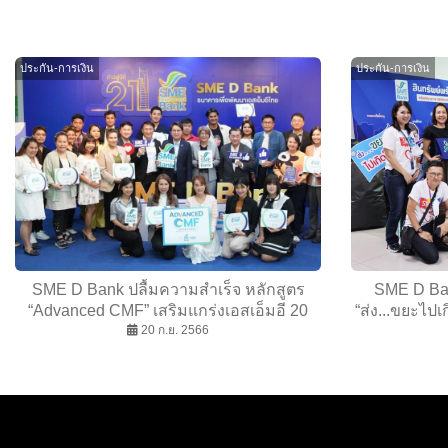
ประกัน-การเงิน
ประกัน-การเงิน
SME D Bank ปลื้มความสำเร็จ หลักสูตร
SME D Ba
“Advanced CMF” เสริมแกร่งเอสเอ็มอี 20
“ส่ง...ขยะไป
กิจการ พร้อมต่อยอดยกระดับธุรกิจด้วยแฟรน
20 ก.ย. 2566
ขับเคลื่
ไชส์