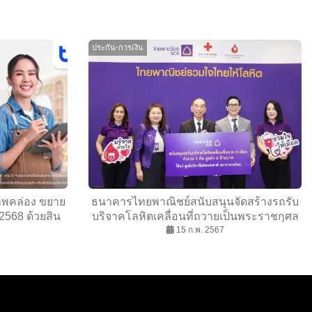
ประกัน-การเงิน
ภาพคล่อง ขยาย
ธนาคารไทยพาณิชย์สนับสนุนจัดสร้างรถรับ
 2568 ด้วยสิน
บริจาคโลหิตเคลื่อนที่ถวายเป็นพระราชกุศล
an ดอกเบี้ยต่ำ
เนื่องในโอกาสพระราชพิธีมหามงคลเฉลิม
15 ก.พ. 2567
ีแรก
พระชนมพรรษาพระบาทสมเด็จพระเจ้าอยู่หัว
6 รอบ