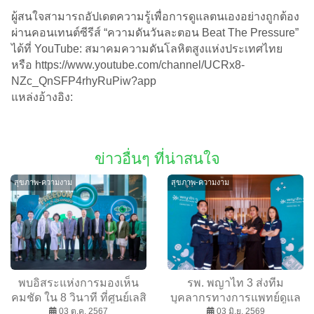
ผู้สนใจสามารถอัปเดตความรู้เพื่อการดูแลตนเองอย่างถูกต้อง
ผ่านคอนเทนต์ซีรีส์ “ความดันวันละตอน Beat The Pressure”
ได้ที่ YouTube: สมาคมความดันโลหิตสูงแห่งประเทศไทย
หรือ https://www.youtube.com/channel/UCRx8-
NZc_QnSFP4rhyRuPiw?app
แหล่งอ้างอิง:
ข่าวอื่นๆ ที่น่าสนใจ
สุขภาพ-ความงาม
สุขภาพ-ความงาม
พบอิสระแห่งการมองเห็น
รพ. พญาไท 3 ส่งทีม
คมชัด ใน 8 วินาที ที่ศูนย์เลสิ
บุคลากรทางการแพทย์ดูแล
คอินทรารัตน์ พร้อม
03 ต.ค. 2567
ความปลอดภัย ในงาน “คม
03 มิ.ย. 2569