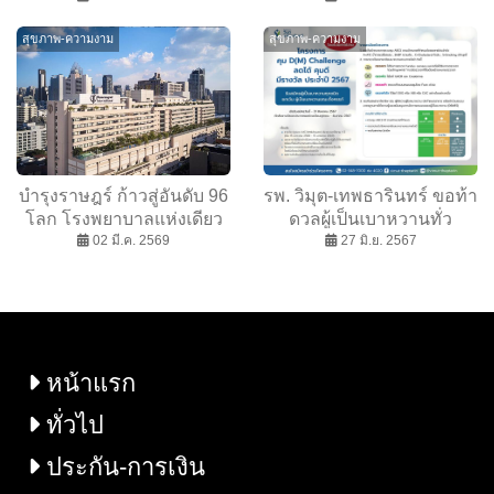
นวัตกรรมเลสิคที่เร็วกว่า กับ
ชัดลึก อวอร์ด 2026” ครั้งที่
สุขภาพ-ความงาม
สุขภาพ-ความงาม
ZEISS SMILE® pro
22
บำรุงราษฎร์ ก้าวสู่อันดับ 96
รพ. วิมุต-เทพธารินทร์ ขอท้า
โลก โรงพยาบาลแห่งเดียว
ดวลผู้เป็นเบาหวานทั่ว
จากประเทศไทยที่ติด Top
02 มี.ค. 2569
ประเทศร่วมโครงการ “คุม
27 มิ.ย. 2567
100 โรงพยาบาลที่ดีที่สุดใน
D(M) Challenge ลดได้ คุมดี
โลก ประจำปี 2569 โดย
มีรางวัล” ชาเลนจ์ใหม่หนุน
Newsweek
สังคมไทย ควบคุมภัยร้ายได้
แบบเอาอยู่
หน้าแรก
ทั่วไป
ประกัน-การเงิน