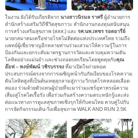
ในงาน ยังได้รับเกียรติจาก
นางสาวนิรมล ราศรี
ผู้อำนวยการ
สำนักสร้างเสริมวิถีชีวิตสุขภาวะ สำนักงานกองทุนสนับสนุน
การสร้างเสริมสุขภาพ (สสส.) และ
รศ.นพ.เพชร รอดอารีย์
นายกสมาคมเครือข่ายโรคไม่ติดต่อแห่งประเทศไทย รวมถึง
แพทย์ผู้เชี่ยวชาญอีกหลายท่านร่วมเสวนาให้ความรู้ในการ
ป้องกันและยกระดับมาตรฐานการวัดและควบคุมความดัน
โลหิตอย่างแม่นยำ และช่วงถอดบทเรียนโดยพูดคุยกับ
คุณ
อ๊อฟ – พงษ์พัฒน์ วชิรบรรจง
ที่มาเปิดใจถ่ายทอด
ประสบการณ์ตรงจากการเผชิญหน้ากับภัยเงียบของโรคความ
ดันโลหิตสูงที่เป็นต้นเหตุลุกลามสู่ภาวะวิกฤตโรคหลอดเลือด
สมอง ร่วมด้วยตัวแทนผู้ป่วยที่จะมาร่วมแชร์อุทาหรณ์ความ
เสี่ยงสู่โรคไตเรื้อรัง เพื่อร่วมกันสร้างความตระหนักรู้และส่ง
ต่อแนวทางการดูแลสุขภาพเชิงรุกให้กับคนไทย ควบคู่ไปกับ
การจัดกิจกรรมเดิน-วิ่งเพื่อสุขภาพ WALK AND RUN 2.5K