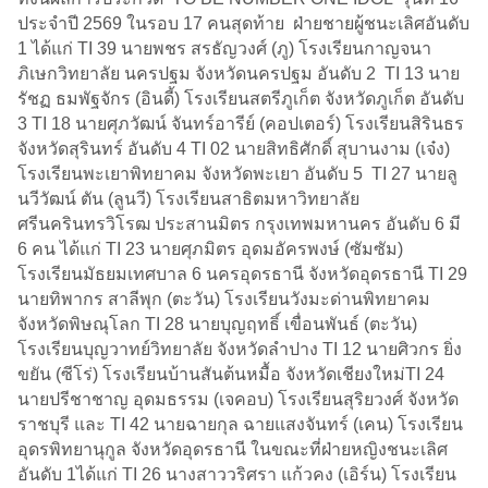
ประจำปี 2569 ในรอบ 17 คนสุดท้าย ฝ่ายชายผู้ชนะเลิศอันดับ
1 ได้แก่ TI 39 นายพชร สรธัญวงศ์ (ภู) โรงเรียนกาญจนา
ภิเษกวิทยาลัย นครปฐม จังหวัดนครปฐม อันดับ 2 TI 13 นาย
รัชฏ ธมพัฐจักร (อินดี้) โรงเรียนสตรีภูเก็ต จังหวัดภูเก็ต อันดับ
3 TI 18 นายศุภวัฒน์ จันทร์อารีย์ (คอปเตอร์) โรงเรียนสิรินธร
จังหวัดสุรินทร์ อันดับ 4 TI 02 นายสิทธิศักดิ์ สุบานงาม (เจ๋ง)
โรงเรียนพะเยาพิทยาคม จังหวัดพะเยา อันดับ 5 TI 27 นายลู
นวีวัฒน์ ตัน (ลูนวี) โรงเรียนสาธิตมหาวิทยาลัย
ศรีนครินทรวิโรฒ ประสานมิตร กรุงเทพมหานคร อันดับ 6 มี
6 คน ได้แก่ TI 23 นายศุภมิตร อุดมอัครพงษ์ (ซัมซัม)
โรงเรียนมัธยมเทศบาล 6 นครอุดรธานี จังหวัดอุดรธานี TI 29
นายทิพากร สาลีพุก (ตะวัน) โรงเรียนวังมะด่านพิทยาคม
จังหวัดพิษณุโลก TI 28 นายบุญฤทธิ์ เขื่อนพันธ์ (ตะวัน)
โรงเรียนบุญวาทย์วิทยาลัย จังหวัดลำปาง TI 12 นายศิวกร ยิ่ง
ขยัน (ซีโร่) โรงเรียนบ้านสันต้นหมื้อ จังหวัดเชียงใหม่TI 24
นายปรีชาชาญ อุดมธรรม (เจคอบ) โรงเรียนสุริยวงศ์ จังหวัด
ราชบุรี และ TI 42 นายฉายกุล ฉายแสงจันทร์ (เคน) โรงเรียน
อุดรพิทยานุกูล จังหวัดอุดรธานี ในขณะที่ฝ่ายหญิงชนะเลิศ
อันดับ 1ได้แก่ TI 26 นางสาววริศรา แก้วคง (เอิร์น) โรงเรียน