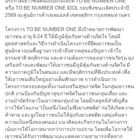
ประกวดเยาวชนต้นแบบเก่งและดี TO BE NUMBER ONE
หรือ TO BE NUMBER ONE IDOL รอบชิงชนะเลิศประจำปี
2569 ณ ศูนย์การค้าเจเจมอลล์ เขตจตุจักร กรุงเทพมหานคร
โครงการ TO BE NUMBER ONE มีเป้าหมายการพัฒนา
เยาวชน อายุ 6-24 ปี ให้มีภูมิคุ้มกันทางด้านจิตใจ โดยมี
ยุทธศาสตร์และวิธีการดำเนินโครงการที่ยึดเยาวชนเป็น
ศูนย์กลางบนพื้นฐานการเข้าถึงสาเหตุของปัญหา เข้าใจ
ธรรมชาติ พฤติกรรม และความต้องการของเยาวชนวัยรุ่น มุ่ง
เสริมสร้างและพัฒนาให้เยาวชนมีภูมิคุ้มกันทางด้านจิตใจ มี
ความภาคภูมิใจในตนเอง และมีพฤติกรรมที่พึงประสงค์ เพื่อ
ให้เยาวชนเติบใหญ่อย่างเต็มศักยภาพ การดำเนินการ
โครงการครอบคลุมทั้งงานส่งเสริมสุขภาพจิต ในกลุ่มเยาวชน
ปกติ งานป้องกันปัญหาสุขภาพจิตในเยาวชนกลุ่มเสี่ยง และ
งานบำบัดรักษาในเยาวชนกลุ่มป่วย โดยมีกลยุทธ์สำคัญคือ
การใช้สโลแกน “เป็นหนึ่งโดยไม่พึ่งยาเสพติด” ก่อให้เกิดความ
ท้าทาย และจูงใจเยาวชนไม่ให้ยุ่งกับยาเสพติด แต่มุ่งค้นหา
ความเป็นหนึ่งของตนเอง แนวคิดและกิจกรรมในโครงการ
เน้นการให้โอกาสมากกว่าการปราบปราม โดยเพิ่มโอกาสให้
เยาวชนได้รับการพัฒนาและแสดงความสามารถที่หลาก