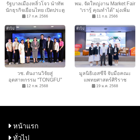
รัฐบาลเมืองหลิ่วโจว นำทัพ
พม. จัดใหญ่งาน Market Fair
นักธุรกิจเยือนไทย เปิดประตู
“เรารู้ คุณทำได้” มุ่งเพิ่ม
โอกาสการค้าการลงทุน
17 ก.ค. 2566
อัตราการจ้างงานกลุ่มเปราะ
11 ก.ย. 2566
ไทย-จีน
บาง สร้างรายได้อย่างยั่งยืน
ทั่วไป
ทั่วไป
วช. ดันงานวิจัยสู่
มูลนิธิเอสซีจี จับมือคณะ
อุตสาหกรรม “TONGFU”
แพทยศาสตร์ศิริราช
เต้าหู้กรอบ ทางเลือกใหม่
12 ก.พ. 2568
พยาบาล เปิดบ้านชมการ
19 ม.ค. 2568
เพื่อสุขภาพ
เรียนการสอน หลักสูตรผู้
ช่วยพยาบาล สะท้อนแนวคิด
Learn to Earn เรียนรู้ เพื่ออยู่
รอด
หน้าแรก
ทั่วไป