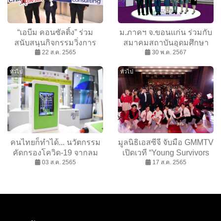
“เอบีม คอนซัลติ้ง” ร่วม
ม.ภาคฯ จ.ขอนแก่น ร่วมกับ
สนับสนุนกิจกรรมวิ่งการ
สมาคมสถาบันอุดมศึกษา
กุศล “MITSUBISHI
22 ส.ค. 2565
เอกชน แห่งประเทศไทยฯ
30 พ.ค. 2567
MOTORS CHARITY RUN
และสถาบันเครือข่ายฯ เปิด
ทั่วไป
ทั่วไป
2022” สมทบทุนจัดซื้อ
เวทีนำเสนอผลงานแบบ
อุปกรณ์การแพทย์ให้กับ โรง
ออนไลน์ NEUNIC 2024
พยาบาลสมเด็จพระบรม
ราชเทวี ศรีราชา
คนไทยก็ทำได้... นวัตกรรม
มูลนิธิเอสซีจี จับมือ GMMTV
คัดกรองโควิด-19 จากลม
เปิดเวที “Young Survivors
หายใจ ตรวจได้แบบไม่ต้อง
03 ส.ค. 2565
LEVEL UP” ขนศิลปินดารา
17 ส.ค. 2565
เจ็บตัว
แก๊ง Young Survivors ร่วม
โชว์ทักษะกับเหล่า Gen Z