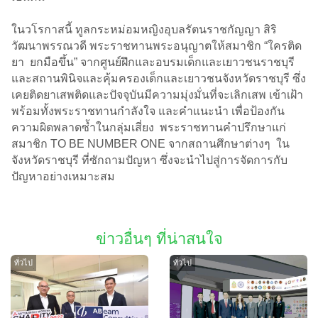
ในวโรกาสนี้ ทูลกระหม่อมหญิงอุบลรัตนราชกัญญา สิริ
วัฒนาพรรณวดี พระราชทานพระอนุญาตให้สมาชิก “ใครติด
ยา ยกมือขึ้น” จากศูนย์ฝึกและอบรมเด็กและเยาวชนราชบุรี
และสถานพินิจและคุ้มครองเด็กและเยาวชนจังหวัดราชบุรี ซึ่ง
เคยติดยาเสพติดและปัจจุบันมีความมุ่งมั่นที่จะเลิกเสพ เข้าเฝ้า
พร้อมทั้งพระราชทานกำลังใจ และคำแนะนำ เพื่อป้องกัน
ความผิดพลาดซ้ำในกลุ่มเสี่ยง พระราชทานคำปรึกษาแก่
สมาชิก TO BE NUMBER ONE จากสถานศึกษาต่างๆ ใน
จังหวัดราชบุรี ที่ซักถามปัญหา ซึ่งจะนำไปสู่การจัดการกับ
ปัญหาอย่างเหมาะสม
ข่าวอื่นๆ ที่น่าสนใจ
ทั่วไป
ทั่วไป