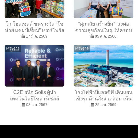
โก โฮลเซลล์ ขนรางวัล “โช
“ศุภาลัย สร้างยิ้ม” ส่งต่อ
ห่วย แชมป์เชี้ยน” เซอร์ไพร์ส
ความสุขก้อนใหญ่ให้ครอบ
ร้านค้าในเชียงใหม่ รุกหนัก
17 มี.ค. 2569
ครัวศุภาลัยและ
05 ต.ค. 2566
แคมเปญ โชห่วย GO Plus
Stakeholders ผ่าน
เศรษฐกิจ
เศรษฐกิจ
ครั้งที่ 2 ซัมเมอร์นี้มีแต่ได้
จินตนาการของเด็กๆ ใน
กำไรพุ่ง
โครงการ ART STORY by
Autistic Thai
C2E ผนึก Solis ผู้นำ
โรงไฟฟ้าบีแอลซีพี เดินแผน
เทคโนโลยีโซลาร์เซลล์
เชิงรุกด้านสิ่งแวดล้อม เน้น
เตรียมรุกตลาดพลังงานแสง
08 ก.ค. 2567
การป้องกัน ชู 3 นวัตกรรม
25 ก.พ. 2569
อาทิตย์ครบวงจร รับเทรนด์
ดักจับฝุ่นและมลพิษขั้นสูง
พลังงานสะอาด
พร้อมมาตรฐานการตรวจ
สอบเข้ม สร้างความมั่นใจ
ภาคประชาชนและชุมชน