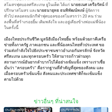
สโมสรฟุตบอลศรีสะเกษ ยูไนเต็ด ได้แก่
นายธเนศ เครือรัตน์
ที่
ปรึกษาสโมสร และ
นายธนายุทธ ธนพิพัฒน์พงษ์
ผู้จัดการ
ทั่วไป ตลอดจนนักกีฬาฟุตบอลของสโมสรกว่า 20 คน ร่วม
ลงพื้นที่สร้างรอยยิ้ม เติมพลังใจ และอยู่เคียงข้างพ่อแม่พี่น้อง
ในครั้งนี้
เมืองไทยประกันชีวิต มูลนิธิเมืองไทยยิ้ม พร้อมด้วยภาคีเครือ
ข่ายทั้งภาครัฐ ภาคเอกชน และพี่น้องคนไทยทั่วประเทศ ขอ
ร่วมส่งกำลังใจไปยังประชาชนชาวอำเภอกันทรลักษ์ จังหวัด
ศรีสะเกษ และทุกครอบครัว ให้สามารถก้าวผ่านทุก
สถานการณ์อันยากลำบากไปได้อย่างเข้มแข็ง เพราะเราเชื่อ
มั่นว่า “ครอบครัว” คือรากฐานที่สำคัญที่สุดของสังคม และ
เมื่อครอบครัวเข้มแข็ง สังคมและประเทศชาติก็จะเข้มแข็ง
ตามไปด้วย
ข่าวอื่นๆ ที่น่าสนใจ
ประกัน-การเงิน
ประกัน-การเงิน