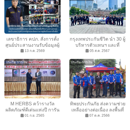
เลขาธิการ คปภ. สั่งการตั้ง
กรุงเทพประกันชีวิต นำ 30 ผู้
ศูนย์ประสานงานรับข้อมูลผู้
บริหารตัวแทนฯ และที่
เสียชีวิต กรณีเหตุเพลิงไหม้
13 ก.ค. 2569
ปรึกษาทางการเงินระดับ
05 ส.ค. 2567
โรงเบียร์ พร้อมส่งทีมลงพื้น
ท็อป เยี่ยมชมศึกษาดูงาน
ประกัน-การเงิน
ประกัน-การเงิน
ที่ติดตามสถานการณ์และ
Nippon Life Tokyo Head
อำนวยความสะดวกแก่ผู้
Office พร้อมร่วมงาน
ประสบภัยและทายาทผู้เสีย
Nissay Super Grand Prix
ชีวิตอย่างใกล้ชิด
2024 และงาน International
Grand Prix 2024 ณ กรุง
โตเกียว ประเทศญี่ปุ่น
M HERBS คว้ารางวัล
ทิพยประกันภัย ส่งความช่วย
ผลิตภัณฑ์ดีเด่นแห่งปี การัน
เหลืออย่างต่อเนื่อง ลงพื้นที่
ตีคุณภาพด้านสมุนไพร
01 ก.ย. 2565
ช่วยเหลือผู้ประสบภัยน้ำท่วม
07 ต.ค. 2566
จ.สุโขทัย