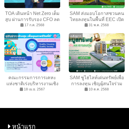
TOA เดินหน้า Net Zero เต็ม
SAM ส่งมอบโอกาสชวนคน
สูบ ผ่านการรับรอง CFO ลด
ไทยลงทุนในพื้นที่ EEC เปิด
การปล่อยก๊าซเรือนกระจก
17 ก.ค. 2568
ประมูลโรงงานขนาดใหญ่
31 พ.ค. 2568
ทั้งองค์กรได้สำเร็จต่อเนื่อง
จ.ระยอง ต่อยอดธุรกิจ A cell
อสังหาฯ
อสังหาฯ
เป็นปีที่ 6 ตอกย้ำผู้นำ
phone with a couple of
GREEN MISSION ตัวจริง –
people walking on a road
พร้อมสร้างอนาคตให้โลก
AI-generated content may
อย่างยั่งยืน
be incorrect.
คณะกรรมการการเคหะ
SAM ชูไฮไลท์เด่นทรัพย์เพื่อ
แห่งชาติเร่งบริหารงานเชิง
การลงทุน เชิญผู้สนใจร่วม
รุก เพื่อให้การเคหะแห่งชาติ
18 เม.ย. 2567
ประมูลบน 3 ทำเลทอง
10 ต.ค. 2568
ขับเคลื่อนเป็นรูปธรรมอย่าง
ชะอำ-หาดใหญ่-เชียงราย
เร่งด่วน
และทรัพย์เพื่ออยู่อาศัยที่น่า
สนใจทั่วประเทศ มูลค่ารวม
กว่า 550 ลบ.
หน้าแรก