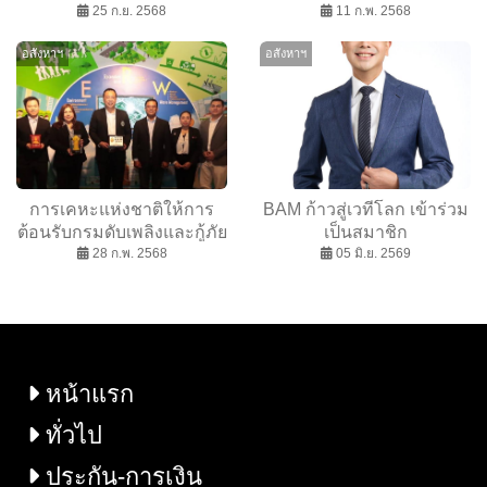
อดโมเมนตัมยอดขายคอน
25 ก.ย. 2568
ชมโซลูชัน Smart
11 ก.พ. 2568
โดฯ สุดร้อนแรง ชูทำเล
Technology และศูนย์
อสังหาฯ
อสังหาฯ
ศักยภาพใกล้ CBD เชื่อมต่อ
Command Centre
3 รถไฟฟ้าสายหลัก ตอบ
โจทย์เรียลดีมานด์ เริ่ม 2.19
ลบ.
การเคหะแห่งชาติให้การ
BAM ก้าวสู่เวทีโลก เข้าร่วม
ต้อนรับกรมดับเพลิงและกู้ภัย
เป็นสมาชิก
ประเทศมาเลเซีย ศึกษาดู
28 ก.พ. 2568
สมาคม AMC ระหว่าง
05 มิ.ย. 2569
งานด้านการจัดการอาคารที่
ประเทศ IPAF พร้อมร่วม
อยู่อาศัย
งานประชุมระดับโลก “10th
IPAF Summit” ณ สาธารณ
รัฐคาซัคสถาน
หน้าแรก
ทั่วไป
ประกัน-การเงิน