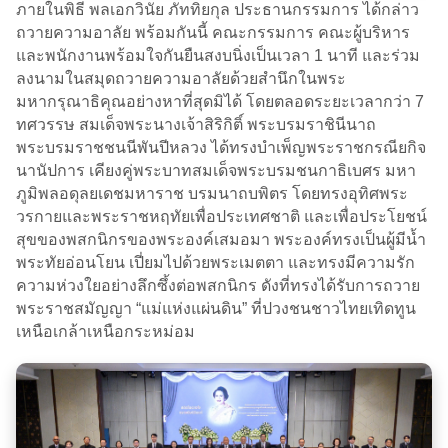
ภายในพิธี พลเอกวินัย ภัททิยกุล ประธานกรรมการ ได้กล่าว
ถวายความอาลัย พร้อมกันนี้ คณะกรรมการ คณะผู้บริหาร
และพนักงานพร้อมใจกันยืนสงบนิ่งเป็นเวลา 1 นาที และร่วม
ลงนามในสมุดถวายความอาลัยด้วยสำนึกในพระ
มหากรุณาธิคุณอย่างหาที่สุดมิได้ โดยตลอดระยะเวลากว่า 7
ทศวรรษ สมเด็จพระนางเจ้าสิริกิติ์ พระบรมราชินีนาถ
พระบรมราชชนนีพันปีหลวง ได้ทรงบำเพ็ญพระราชกรณียกิจ
นานัปการ เคียงคู่พระบาทสมเด็จพระบรมชนกาธิเบศร มหา
ภูมิพลอดุลยเดชมหาราช บรมนาถบพิตร โดยทรงอุทิศพระ
วรกายและพระราชหฤทัยเพื่อประเทศชาติ และเพื่อประโยชน์
สุขของพสกนิกรของพระองค์เสมอมา พระองค์ทรงเป็นผู้มีน้ำ
พระทัยอ่อนโยน เปี่ยมไปด้วยพระเมตตา และทรงมีความรัก
ความห่วงใยอย่างลึกซึ้งต่อพสกนิกร ดังที่ทรงได้รับการถวาย
พระราชสมัญญา “แม่แห่งแผ่นดิน” ที่ปวงชนชาวไทยเทิดทูน
เหนือเกล้าเหนือกระหม่อม