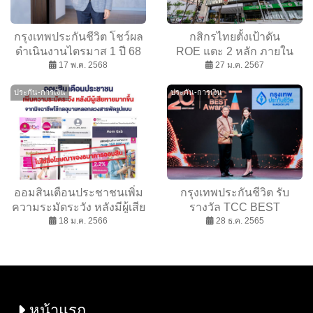
กรุงเทพประกันชีวิต โชว์ผล
กสิกรไทยตั้งเป้าดัน
ดำเนินงานไตรมาส 1 ปี 68
ROE แตะ 2 หลัก ภายใน
กำไรสุทธิ 1189 ล้านบาท
17 พ.ค. 2568
27 ม.ค. 2567
ปี 2569
ยอดเบี้ยประกันภัยรับปีแรก
ประกัน-การเงิน
ประกัน-การเงิน
โต 32%
ออมสินเตือนประชาชนเพิ่ม
กรุงเทพประกันชีวิต รับ
ความระมัดระวัง หลังมีผู้เสีย
รางวัล TCC BEST
หายมากขึ้นจากมิจฉาชีพใช้
18 ม.ค. 2566
AWARDS 2022 จรรยา
28 ธ.ค. 2565
กลอุบายหลอกลวงสารพัดรูป
บรรณดีเด่น ปีที่ 20 ประจำปี
แบบ
2565 จากหอการค้าไทย
หน้าแรก