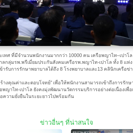
ประเทศ ที่มีจำนวนพนักงานมากกว่า 10000 คน เครือพญาไท–เปาโล ย
บาลกลุ่มรพ.พรีเมี่ยมประกันสังคมเครือรพ.พญาไท-เปาโล ทั้ง 8 แ
ถเข้ารับการรักษาพยาบาลได้ถึง 8 โรงพยาบาลและ13 คลินิกเครือข
้างคุณค่าและตอบโจทย์” เพื่อให้พนักงานสามารถเข้าถึงการรักษาที
อพญาไท-เปาโล ยังคงมุ่งพัฒนานวัตกรรมบริการอย่างต่อเนื่องเพื่อเป
่อความยั่งยืนในระยะยาวไปพร้อมกัน
ข่าวอื่นๆ ที่น่าสนใจ
สุขภาพ-ความงาม