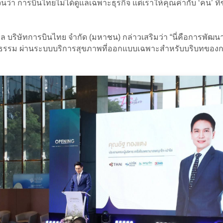
 การบินไทยไม่ได้ดูแลเฉพาะธุรกิจ แต่เราให้คุณค่ากับ ‘คน’ ที่ขับเ
 บริษัทการบินไทย จำกัด (มหาชน) กล่าวเสริมว่า “นี่คือการพัฒนา
็นรูปธรรม ผ่านระบบบริการสุขภาพที่ออกแบบเฉพาะสำหรับบริบทขอ