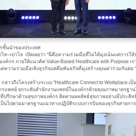
์กรชั้นนำของประเทศ
เปาโล เปิดเผยว่า “นี่คือความร่วมมือที่ไม่ได้มุ่งเน้นแค่การให
ะองค์กร ภายใต้แนวคิด Value-Based Healthcare with Purpose เร
วามร่วมมือเชิงธุรกิจแต่คือพันธกิจที่มุ่งสร้างคุณค่าร่วมกันต่อ 
กล่าวถึงโครงสร้างระบบ “Healthcare Connect to Workplace เป็
ารแพทย์ ยกระดับสำนักงานแพทย์ในองค์กรด้วยคุณภาพมาตรฐานโร
ี่ปรึกษาด้านสุขภาพองค์กร ติดตามผลลัพธ์สุขภาพอย่างมีประสิ
ห้เป็นไปตามมาตรฐานแนวทางปฏิบัติระบบการบินของธุรกิจสายการ