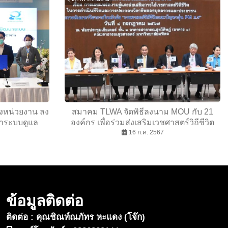
สองหน่วยงาน ลง
สมาคม TLWA จัดพิธีลงนาม MOU กับ 21
าระบบดูแล
องค์กร เพื่อร่วมส่งเสริมเวชศาสตร์วิถีชีวิต
นโลยีดิจิทัล
และสุขภาวะของประชาชน
16 ก.ค. 2567
ข้อมูลติดต่อ
ติดต่อ : คุณชิณท์ณภัทร หะแดง (โจ๊ก)