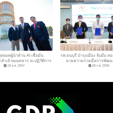
สุดยอดผู้นำด้าน AI เชื่อมั่น
รพ.ธนบุรี บำรุงเมือง จับมือ 
ล้าเจ้าคุณทหาร จะปฏิวัติการ
นามความร่วมมือการพัฒน
ย AI พร้อมความตั้งใจอันแน่ว
19 ธ.ค. 2567
ติดตามอาการผู้ป่วยด้วยเทคโ
29 ก.ค. 2565
ดูแลสุขภาพคนไทยทุกคนอย่าง
IoMT
แท้จริง