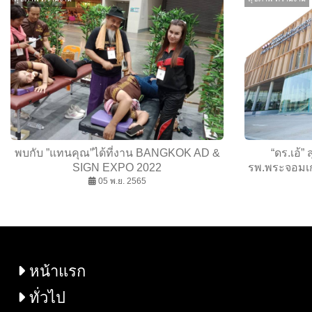
พบกับ ”แทนคุณ”ได้ที่งาน BANGKOK AD &
“ดร.เอ้” 
SIGN EXPO 2022
รพ.พระจอมเก
05 พ.ย. 2565
แพทย์ไทย ด้ว
แน่ เพื่อ
หน้าแรก
ทั่วไป