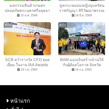
มหกรรมสินค้าเกษตร
ทูลกระหม่อมหญิงอุบลรัตน
ปลอดภัยพระนครศรีอยุธยา
ราชกัญญา สิริวัฒนาพรรณ
๒๐-๒๙ มกราคม ๒๕๖๖ ณ
15 ม.ค. 2566
วดี เสด็จติดตามการดำเนิน
18 มิ.ย. 2569
อุทยานประวัติศาสตร์จังหวัด
งาน โครงการ TO BE
ทั่วไป
ทั่วไป
พระนครศรีอยุธยา
NUMBER ONE ณ จังหวัด
สระบุรี
SCB คว้ารางวัล CFO ยอด
BAM มอบเงินสร้างบ้านให้
เยี่ยม ในงาน IAA Awards
กับผู้ด้อยโอกาส จังหวัด
19 ก.ค. 2565
2021
ขอนแก่น ในโครงการ
16 ก.ย. 2565
Home & Hope ต่อเนื่องเป็น
ปีที่ 2
หน้าแรก