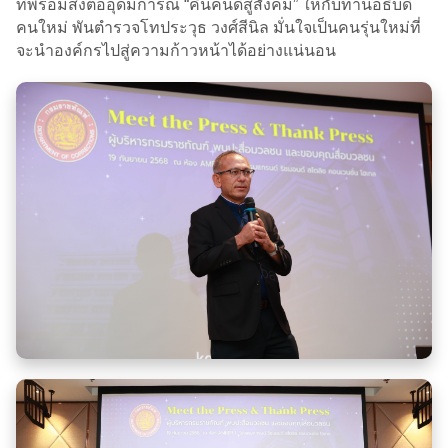
ที่พร้อมส่งต่ออุดมการณ์ “คืนคนดีสู่สังคม” ให้กับท่านอธิบดี
คนใหม่ พันตำรวจโทประวุธ วงศ์สีนิล มั่นใจเป็นคนรุ่นใหม่ที่
จะนำองค์กรไปสู่ความก้าวหน้าได้อย่างแน่นอน