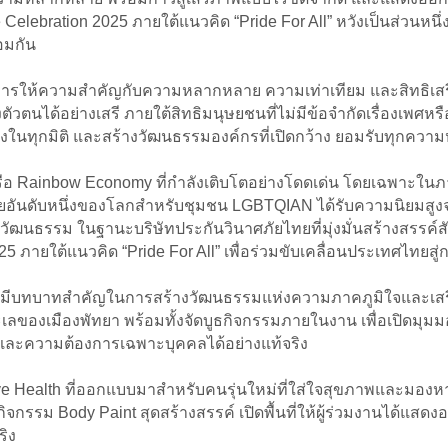
lebration 2025 ภายใต้แนวคิด “Pride For All” หวังเป็นส่วนหนึ่ง
้อมกัน
การให้ความสำคัญกับความหลากหลาย ความเท่าเทียม และสิทธิเสรี
งตัวตนได้อย่างเสรี ภายใต้สิทธิมนุษยชนที่ไม่มีข้อจำกัดเรื่องเพศ
ในทุกมิติ และสร้างวัฒนธรรมองค์กรที่เปิดกว้าง ยอมรับทุกควา
ง’ หรือ Rainbow Economy ที่กำลังเติบโตอย่างโดดเด่น โดยเฉพาะใน
ยอันดับหนึ่งของโลกสำหรับชุมชน LGBTQIAN ได้รับความนิยมสูงจา
ธรรม ในฐานะบริษัทประกันวินาศภัยไทยที่มุ่งมั่นสร้างสรรค์สังคม
5 ภายใต้แนวคิด “Pride For All” เพื่อร่วมขับเคลื่อนประเทศไทยสู่
งได้มีบทบาทสำคัญในการสร้างวัฒนธรรมแห่งความภาคภูมิใจและเ
ลของเมืองพัทยา พร้อมทั้งจัดบูธกิจกรรมภายในงาน เพื่อเปิดมุมม
และความต้องการเฉพาะบุคคลได้อย่างแท้จริง
 Health ที่ออกแบบมาสำหรับคนรุ่นใหม่ที่ใส่ใจสุขภาพและมองหาค
ิจกรรม Body Paint สุดสร้างสรรค์ เปิดพื้นที่ให้ผู้ร่วมงานได้
ริง