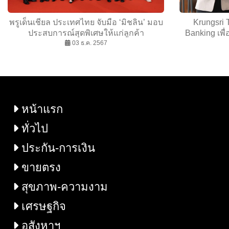
พรูเด็นเชียล ประเทศไทย จับมือ ‘มิชลิน’ มอบ
Krungsri
ประสบการณ์สุดพิเศษให้แก่ลูกค้า
Banking เพื่อ
PRULegacy และ PRULegacy Plus
03 ธ.ค. 2567
ภาพความมุ่งม
หน้าแรก
ทั่วไป
ประกัน-การเงิน
ขายตรง
สุขภาพ-ความงาม
เศรษฐกิจ
อสังหาฯ