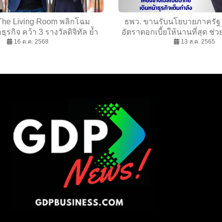
 The Living Room พลิกโฉม
ธพว. ขานรับนโยบายภาครัฐ
ธุรกิจ คว้า 3 รางวัลดิจิทัล ย้ำ
อัตราดอกเบี้ยให้นานที่สุด ช่
ั่นพัฒนาแพลตฟอร์มดิจิทัลเพื่อ
16 ต.ค. 2568
บริหารต้นทุนการเงิน เพื่อเดิน
13 ส.ค. 2565
ลูกค้าธุรกิจไทย
กำลัง