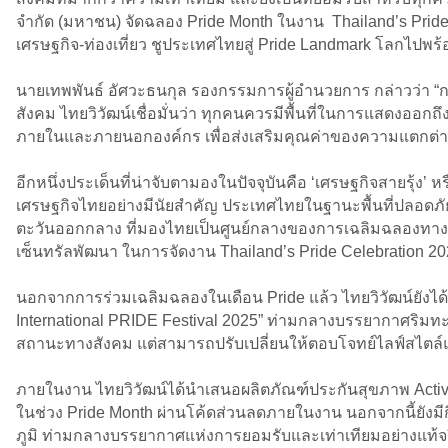
จำกัด (มหาชน) จัดฉลอง Pride Month ในงาน Thailand’s Pride Ce
เศรษฐกิจ-ท่องเที่ยว ชูประเทศไทยสู่ Pride Landmark โลกไปพร
นายเทพพันธ์ อัศวะธนกุล รองกรรมการผู้อำนวยการ กล่าวว่า “
สังคม ไทยวิวัฒน์เชื่อมั่นว่า ทุกคนควรมีพื้นที่ในการแสดงออกถึ
ภายในและภายนอกองค์กร เพื่อส่งเสริมคุณค่าของความแตกต่าง
อีกหนึ่งประเด็นที่น่าจับตามองในปัจจุบันคือ ‘เศรษฐกิจสายรุ้
เศรษฐกิจไทยอย่างมีนัยสำคัญ ประเทศไทยในฐานะพื้นที่ปลอดภั
ตะวันออกกลาง ที่มองไทยเป็นศูนย์กลางของการเฉลิมฉลองทางวัฒน
เซ็นทรัลพัฒนา ในการจัดงาน Thailand’s Pride Celebration 202
นอกจากการร่วมเฉลิมฉลองในเดือน Pride แล้ว ไทยวิวัฒน์ยั
International PRIDE Festival 2025” ท่ามกลางบรรยากาศริมทะเ
สถานะทางสังคม แต่สามารถปรับเปลี่ยนให้ตอบโจทย์ไลฟ์สไตล์
ภายในงาน ไทยวิวัฒน์ได้นำเสนอผลิตภัณฑ์ประกันสุขภาพ Active
ในช่วง Pride Month ผ่านโค้ดส่วนลดภายในงาน นอกจากนี้ยังมีก
ภูมิ ท่ามกลางบรรยากาศแห่งการยอมรับและเท่าเทียมอย่างแท้จ