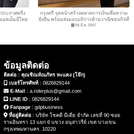
 ประกาศตรึง
กรุงศรี รุดหน้าสร้างตลาดการเงินเพื่อความ
วยเอสเอ็มอีไทย
ยั่งยืน พร้อมส่งมอบบริการด้านวาณิชธนกิจที่
หน้าธุรกิจเต็ม
ครบทุกมิติ พาลูกค้าก้าวสู่การเติบโตที่ยั่งยืน
06 มี.ค. 2567
ไปพร้อมกัน
ข้อมูลติดต่อ
ติดต่อ : คุณชิณท์ณภัทร หะแดง (โจ๊ก)
เบอร์โทรศัพท์
:
0826829144
E-Mail
:
a.riderplus@gmail.com
LINE ID
:
0826829144
Fanpage
:
gdpbusiness
ที่อยู่ติดต่อ
:
บริษัท โชคดี มีเดีย จำกัด เลขที่ 90 ซอย
รามอินทรา 13 แยก 6 แขวง อนุสาวรีย์ เขต บางเขน
กรุงเทพมหานคร. 10220