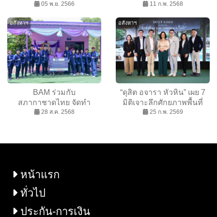
ความเสี่ยงงบบานเพราะถูก
05 พ.ย. 2566
ประมูลปลาย ก.พ.นี้ ชูตัว
11 ก.พ. 2568
ทิ้งงาน และได้บ้านไม่ตรงปก
ทรัพย์ราคาดี ตั้งอยู่บนทำเล
อสังหาฯ
อสังหาฯ
เปิดตัว 2 แบบบ้านใหม่ส่ง
เด่น เชิญชวนผู้สนใจร่วมเป็น
ท้ายปี พร้อมชู
เจ้าของ
แนวคิด ESG เพื่อขับเคลื่อน
องค์กรสู่ความยั่งยืน
BAM ร่วมกับ
“ดุสิต อจารา หัวหิน” เผย 7
สภากาชาดไทย จัดทำ
มิติเจาะลึกศักยภาพพื้นที่
โครงการ Home & Hope ต่อ
28 ส.ค. 2568
หัวหิน สร้างมาตรฐานใหม่
25 ก.พ. 2569
เนื่องปีที่ 5 มอบบ้านให้กับผู้
เพื่อการอยู่อาศัย ยกระดับสู่
ด้อยโอกาส จังหวัด
“Sustainable Well-Being”
สุพรรณบุรี
พร้อมศักยภาพการลงทุน
ระยะยาว
หน้าแรก
ทั่วไป
ประกัน-การเงิน