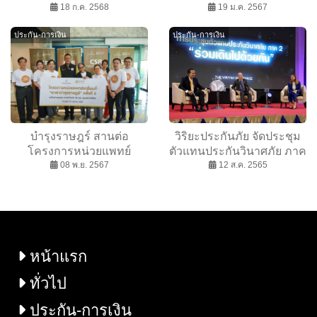
เอ็กซ์คลูซีฟ “Super Fan Trip
18 ก.ค. 2568
ในเขตภาคเหนือ เนื่องใน
19 ม.ค. 2567
To Bali” ภายใต้แคมเปญ
โอกาสฉลองอายุวัฒนมงคล
ประกัน-การเงิน
ประกัน-การเงิน
The First Ultimate Big Fan
43 ปี ครูบาอริยชาติ อริยจิตฺ
by กรุงไทย-แอกซ่า ประกัน
โต
ชีวิต ปีที่ 4
บำรุงราษฎร์ สานต่อ
วิริยะประกันภัย จัดประชุม
โครงการหน่วยแพทย์
ตัวแทนประกันวินาศภัย ภาค
เคลื่อนที่ ครั้งที่ 5 ของปี
08 พ.ย. 2567
2 “ร่วมเดินไปด้วยกัน”
12 ส.ค. 2565
2567 ณ ชุมชนใกล้เคียงเขต
วังทองหลาง
หน้าแรก
ทั่วไป
ประกัน-การเงิน