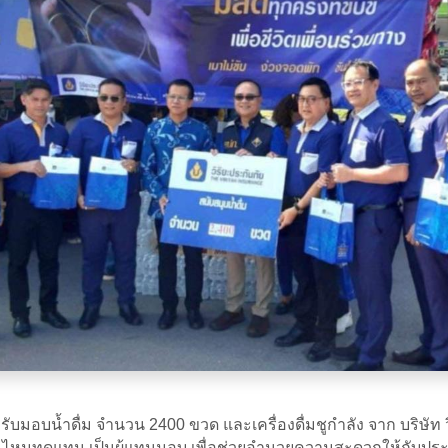
อบน้ำดื่ม จำนวน 2400 ขวด และเครื่องดื่มชูกำลัง จาก บริษัท วิร
รสินไหมทดแทน เป็นผู้แทนมอบ เพื่อช่วยอำนวยความสะดวกให้กับประช