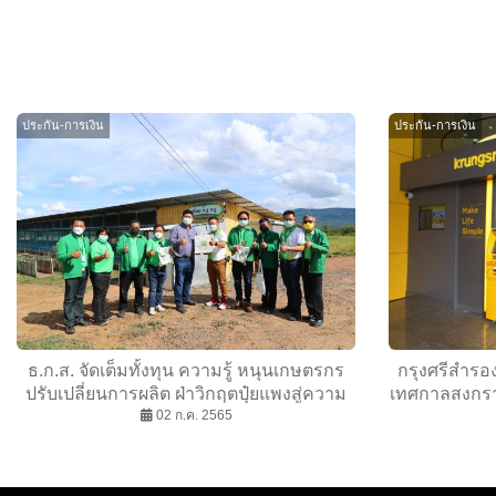
ประกัน-การเงิน
ประกัน-การเงิน
ธ.ก.ส. จัดเต็มทั้งทุน ความรู้ หนุนเกษตรกร
กรุงศรีสำรอ
ปรับเปลี่ยนการผลิต ฝ่าวิกฤตปุ๋ยแพงสู่ความ
เทศกาลสงกราน
02 ก.ค. 2565
ยั่งยืน
กรุง