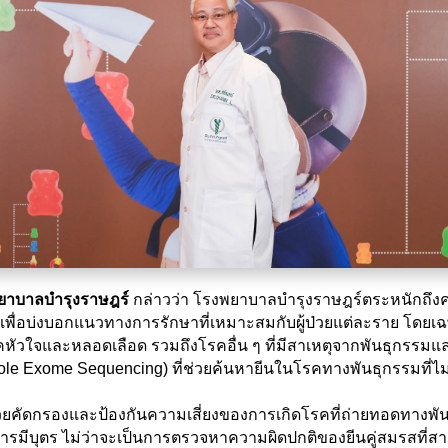
พยาบาลบำรุงราษฎร์
กล่าวว่า โรงพยาบาลบำรุงราษฎร์ตระหนักถึ
ยำ เพื่อบ่งบอกแนวทางการรักษาที่เหมาะสมกับผู้ป่วยแต่ละราย โด
ง โรคหัวใจและหลอดเลือด รวมถึงโรคอื่น ๆ ที่มีสาเหตุจากพันธุกร
le Exome Sequencing) ที่ช่วยค้นหายีนในโรคทางพันธุกรรมที่ไม่
่วยคัดกรองและป้องกันความเสี่ยงของการเกิดโรคที่ถ่ายทอดทางพั
ารมีบุตร ไม่ว่าจะเป็นการตรวจหาความผิดปกติของยีนคู่สมรสที่