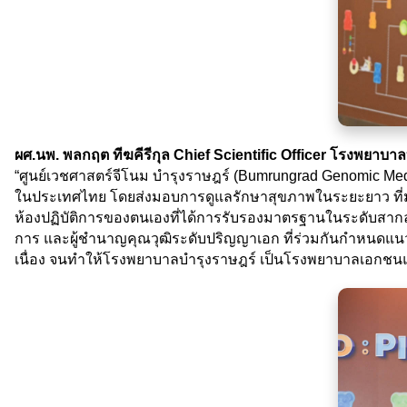
ผศ.นพ. พลกฤต ทีฆคีรีกุล Chief Scientific Officer โรงพยาบา
“ศูนย์เวชศาสตร์จีโนม บำรุงราษฎร์ (Bumrungrad Genomic Medic
ในประเทศไทย โดยส่งมอบการดูแลรักษาสุขภาพในระยะยาว ที่มุ่ง
ห้องปฏิบัติการของตนเองที่ได้การรับรองมาตรฐานในระดับสากล 
การ และผู้ชำนาญคุณวุฒิระดับปริญญาเอก ที่ร่วมกันกำหนดแนวท
เนื่อง จนทำให้โรงพยาบาลบำรุงราษฎร์ เป็นโรงพยาบาลเอกชนแห