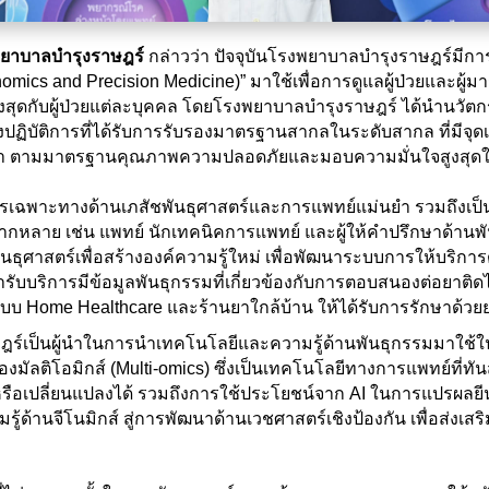
งพยาบาลบำรุงราษฎร์
กล่าวว่า ปัจจุบันโรงพยาบาลบำรุงราษฎร์มีกา
ics and Precision Medicine)” มาใช้เพื่อการดูแลผู้ป่วยและผู้มาร
งสุดกับผู้ป่วยแต่ละบุคคล โดยโรงพยาบาลบำรุงราษฎร์ ได้นำนว
งปฏิบัติการที่ได้รับการรับรองมาตรฐานสากลในระดับสากล ที่มีจุ
ม่นยำ ตามมาตรฐานคุณภาพความปลอดภัยและมอบความมั่นใจสูงสุดให้ก
ชกรเฉพาะทางด้านเภสัชพันธุศาสตร์และการแพทย์แม่นยำ รวมถึงเ
หลาย เช่น แพทย์ นักเทคนิคการแพทย์ และผู้ให้คำปรึกษาด้านพันธุ
ุศาสตร์เพื่อสร้างองค์ความรู้ใหม่ เพื่อพัฒนาระบบการให้บริการ
ผู้มารับบริการมีข้อมูลพันธุกรรมที่เกี่ยวข้องกับการตอบสนองต่อย
 Home Healthcare และร้านยาใกล้บ้าน ให้ได้รับการรักษาด้วยยาท
ร์เป็นผู้นำในการนำเทคโนโลยีและความรู้ด้านพันธุกรรมมาใช้ในก
่องมัลติโอมิกส์ (Multi-omics) ซึ่งเป็นเทคโนโลยีทางการแพทย์ที
อเปลี่ยนแปลงได้ รวมถึงการใช้ประโยชน์จาก AI ในการแปรผลยีนเพ
ด้านจีโนมิกส์ สู่การพัฒนาด้านเวชศาสตร์เชิงป้องกัน เพื่อส่งเสริ