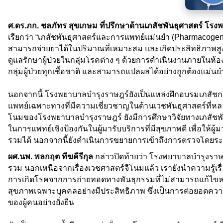
ศ.ดร.ภก. ชลภัทร สุขเกษม ที่ปรึกษาด้านเภสัชพันธุศาสตร์ โร
เรียกว่า “เภสัชพันธุศาสตร์และการแพทย์แม่นยำ (Pharmacogenom
สามารถจ่ายยาได้ในปริมาณที่เหมาะสม และเกิดประสิทธิภาพสู
ดูแลรักษาผู้ป่วยในกลุ่มโรคต่าง ๆ ด้วยการดำเนินงานภายในห้อ
กลุ่มผู้ป่วยทุกเชื้อชาติ และสามารถแปลผลได้อย่างถูกต้องแ
นอกจากนี้ โรงพยาบาลบำรุงราษฎร์ยังเป็นแหล่งฝึกอบรมเภสั
แพทย์เฉพาะทางที่มีความเชี่ยวชาญในด้านเวชพันธุศาสตร์ที่หลาก
โนมของโรงพยาบาลบำรุงราษฎร์ ยังมีการศึกษาวิจัยทางเภสัชพันธ
ในการแพทย์เชิงป้องกันในผู้มารับบริการที่มีสุขภาพดี เพื่อให้
รวมได้ นอกจากนี้ยังดำเนินการขยายการเข้าถึงการตรวจโดยระบบ
ผศ.นพ. พลกฤต ทีฆคีรีกุล
กล่าวปิดท้ายว่า
โรงพยาบาลบำรุงราษฎ
รวม นอกเหนือจากเรื่องเวชศาสตร์จีโนมแล้ว เรายังนำความรู้เรื
การเกิดโรคจากการถ่ายทอดทางพันธุกรรมที่ไม่สามารถแก้ไขหรื
สุขภาพเฉพาะบุคคลอย่างมีประสิทธิภาพ ซึ่งเป็นการต่อยอดความรู้
ของผู้คนอย่างยั่งยืน