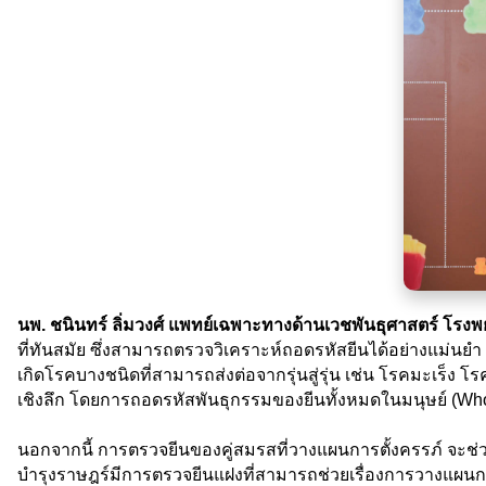
นพ. ชนินทร์ ลิ่มวงศ์ แพทย์เฉพาะทางด้านเวชพันธุศาสตร์ โรง
ที่ทันสมัย ซึ่งสามารถตรวจวิเคราะห์ถอดรหัสยีนได้อย่างแม่น
เกิดโรคบางชนิดที่สามารถส่งต่อจากรุ่นสู่รุ่น เช่น โรคมะเร็
เชิงลึก โดยการถอดรหัสพันธุกรรมของยีนทั้งหมดในมนุษย์ (Who
นอกจากนี้ การตรวจยีนของคู่สมรสที่วางแผนการตั้งครรภ์ จะช
บำรุงราษฎร์มีการตรวจยีนแฝงที่สามารถช่วยเรื่องการวางแผนก