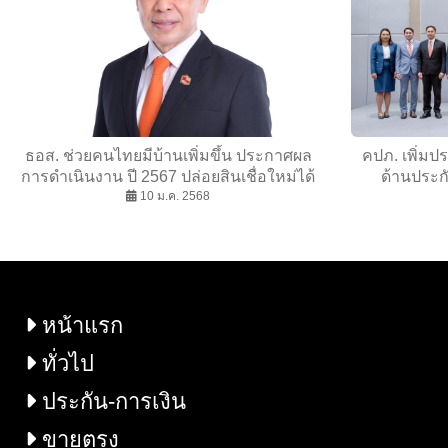
ธอส. ช่วยคนไทยมีบ้านเพิ่มขึ้น ประกาศผล
คปภ. เพิ่มป
การดำเนินงาน ปี 2567 ปล่อยสินเชื่อใหม่ได้
ด้านประกั
กว่า 230000 ล้านบาท ด้าน NPL ลดลงต่อ
10 ม.ค. 2568
พิจารณาอนุ
เนื่อง 5 เดือน
หน้าแรก
ทั่วไป
ประกัน-การเงิน
ขายตรง