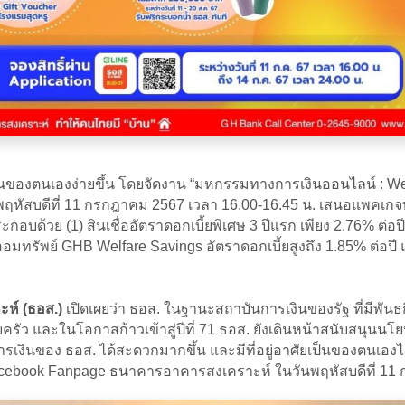
ของตนเองง่ายขึ้น โดยจัดงาน “มหกรรมทางการเงินออนไลน์ : Welfa
ัสบดีที่ 11 กรกฎาคม 2567 เวลา 16.00-16.45 น. เสนอแพคเกจทา
ระกอบด้วย (1) สินเชื่ออัตราดอกเบี้ยพิเศษ 3 ปีแรก เพียง 2.76% ต่อปี
นฝากออมทรัพย์ GHB Welfare Savings อัตราดอกเบี้ยสูงถึง 1.85% ต่อ
ห์ (ธอส.)
เปิดเผยว่า ธอส. ในฐานะสถาบันการเงินของรัฐ ที่มีพัน
บครัว และในโอกาสก้าวเข้าสู่ปีที่ 71 ธอส. ยังเดินหน้าสนับสน
งินของ ธอส. ได้สะดวกมากขึ้น และมีที่อยู่อาศัยเป็นของตนเองได้ง
ง Facebook Fanpage ธนาคารอาคารสงเคราะห์ ในวันพฤหัสบดีที่ 1