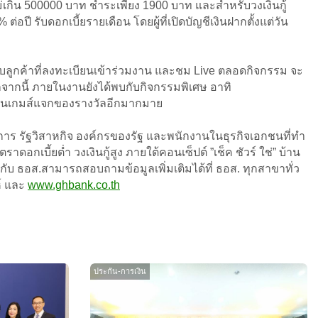
ม่เกิน 500000 บาท ชำระเพียง 1900 บาท และสำหรับวงเงินกู้
อปี รับดอกเบี้ยรายเดือน โดยผู้ที่เปิดบัญชีเงินฝากตั้งแต่วัน
ับลูกค้าที่ลงทะเบียนเข้าร่วมงาน และชม Live ตลอดกิจกรรม จะ
กจากนี้ ภายในงานยังได้พบกับกิจกรรมพิเศษ อาทิ
มเล่นเกมส์แจกของรางวัลอีกมากมาย
ชการ รัฐวิสาหกิจ องค์กรของรัฐ และพนักงานในธุรกิจเอกชนที่ทำ
ดอกเบี้ยต่ำ วงเงินกู้สูง ภายใต้คอนเซ็ปต์ ”เช็ค ชัวร์ ใช่” บ้าน
” กับ ธอส.สามารถสอบถามข้อมูลเพิ่มเติมได้ที่ ธอส. ทุกสาขาทั่ว
์ และ
www.ghbank.co.th
ประกัน-การเงิน