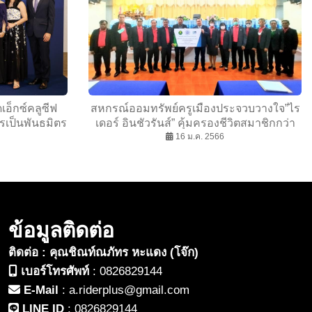
เอ็กซ์คลูซีฟ
สหกรณ์ออมทรัพย์ครูเมืองประจวบวางใจ”ไร
รเป็นพันธมิตร
เดอร์ อินชัวรันส์” คุ้มครองชีวิตสมาชิกกว่า
งยั่งยืน
5000 คน ทุนสูงสุด 5 ล้านบาทต่อราย
16 ม.ค. 2566
ข้อมูลติดต่อ
ติดต่อ : คุณชิณท์ณภัทร หะแดง (โจ๊ก)
เบอร์โทรศัพท์
:
0826829144
E-Mail
:
a.riderplus@gmail.com
LINE ID
:
0826829144