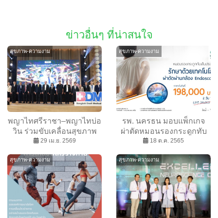
ข่าวอื่นๆ ที่น่าสนใจ
สุขภาพ-ความงาม
สุขภาพ-ความงาม
พญาไทศรีราชา–พญาไทบ่อ
รพ. นครธน มอบแพ็กเกจ
วิน ร่วมขับเคลื่อนสุขภาพ
ผ่าตัดหมอนรองกระดูกทับ
แรงงาน EEC ผ่านเวที
29 เม.ย. 2569
เส้นประสาท ผ่านกล้องเอ็น
18 ต.ค. 2565
“BDMS EEC Occupational
โดสโคป แผลเล็ก ฟื้นตัวไว
สุขภาพ-ความงาม
สุขภาพ-ความงาม
Health Forum 2026”
ตั้งแต่วันนี้ – 31 ธันวาคม
2565