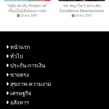
“ขยับ เท่ากับ รักสุขภาพ”
รพ. พญาไท 1 ยกระดับ
เรื่อง(ไม่)ลับของการส่ง
Excellence Neuroscience
เสริมสุขภาพที่ดี ในสัปดาห์
23 พ.ค. 2567
Center ตอกย้ำการรักษา
20 มิ.ย. 2567
แห่งเวชศาสตร์วิถีชีวิต 2567
โรคทางสมองและระบบ
ประสาท แห่งอนาคต
ครอบคลุมทุกมิติ
หน้าแรก
ทั่วไป
ประกัน-การเงิน
ขายตรง
สุขภาพ-ความงาม
เศรษฐกิจ
อสังหาฯ