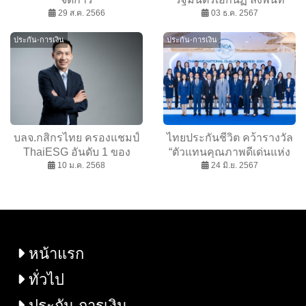
29 ส.ค. 2566
ครม.สัญจรแดนล้านนา เดิน
03 ธ.ค. 2567
หน้า ”ปฏิรูปอุตสาหกรรม สู่
ประกัน-การเงิน
ประกัน-การเงิน
เศรษฐกิจยุคใหม่”
บลจ.กสิกรไทย ครองแชมป์
ไทยประกันชีวิต คว้ารางวัล
ThaiESG อันดับ 1 ของ
“ตัวแทนคุณภาพดีเด่นแห่ง
อุตสาหกรรม K-ESGSI-
10 ม.ค. 2568
ชาติ” ประจำปี 2567
24 มิ.ย. 2567
ThaiESG และ K-TNZ-
ThaiESG สร้างผลตอบแทน
ได้สูงที่สุด
หน้าแรก
ทั่วไป
ประกัน-การเงิน