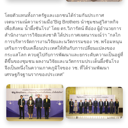
โดยตัวแทนทั้ง​ภาค​รัฐ​และ​เอกชน​ได้ร่วมกัน​ประกาศ
เจตนารมณ์ความร่วมมือ“Big Brothers นำชุมชนสู่วิสาหกิจ
เพื่อสังคม น้ำผึ้งชันโรง” โดย​ ดร.วิภารัตน์ ดีอ่อง ผู้อำนวยการ
สำนักงานการวิจัยแห่งชาติ ได้ประกาศเจตนารมณ์​ว่า "กลไก
การบริหารจัดการงานวิจัยและนวัตกรรมของ วช. พร้อมหนุน
เสริมการขับเคลื่อนประเทศให้ทันกับการเปลี่ยนแปลงของ
กระแสโลก ควบคู่ไปกับการพัฒนาและยกระดับความเป็นอยู่ที่
ดีขึ้นของชุมชน ผลงานวิจัยและนวัตกรรมประเด็นผึ้งชันโรง
จึงเป็นหนึ่งในความภาคภูมิใจของ วช.​ ที่ได้ร่วมพัฒนา
เศรษฐกิจฐานรากของประเทศ"