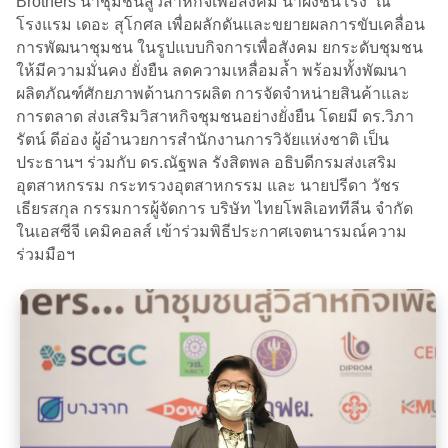
Brothers นำชุมชนสู่วิสาหกิจเพื่อสังคม น้ำผึ้งชันโรง” ณ
โรงแรม เดอะ สุโกศล เพื่อผลักดันและขยายผลการขับเคลื่อน
การพัฒนาชุมชน​ ในรูปแบบกิจการเพื่อสังคม ยกระดับชุมชน
ให้มีความมั่นคง ยั่งยืน ลดความเหลื่อมล้ำ พร้อมทั้งพัฒนา
ผลิตภัณฑ์ศักยภาพด้านการผลิต การจัดจำหน่ายสินค้าและ
การตลาด ส่งเสริมวิสาหกิจชุมชนอย่างยั่งยืน โดยมี ดร.วิภา
รัตน์ ดีอ่อง ผู้อำนวยการสำนักงานการวิจัยแห่งชาติ เป็น
ประธานฯ ร่วมกับ ดร.ณัฐพล รังสิตพล อธิบดีกรมส่งเสริม
อุตสาหกรรม กระทรวงอุตสาหกรรม และ นายปรีดา วัชร
เธียรสกุล กรรมการผู้จัดการ บริษัท ไทยโพลิเอททีลีน จำกัด
ในเอสซีจี เคมิคอลส์ เข้าร่วมพิธี​ประกาศเจตนารมณ์ความ
ร่วมมือ​ฯ​