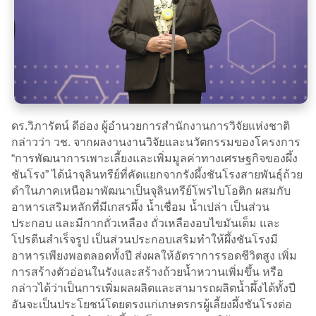
ดร.วิภารัตน์ ดีอ่อง ผู้อำนวยการสำนักงานการวิจัยแห่งชาติ
กล่าวว่า วช. จากผลงานงานวิจัยและนวัตกรรมของโครงการ
“การพัฒนาการเพาะเลี้ยงและเพิ่มมูลค่าทางเศรษฐกิจของผึ้ง
ชันโรง” ได้นำจุลินทรีย์ที่คัดแยกจากรังผึ้งชันโรงสายพันธุ์ถ้วย
ดำในภาคเหนือมาพัฒนาเป็นจุลินทรีย์โพรไบโอติก ผสมกับ
อาหารเสริมหลักที่มีเกสรผึ้ง น้ำเชื่อม น้ำเปล่า เป็น​ส่วน
ประกอบ และมีกากถั่วเหลือง ถั่วเหลืองอบไขมันเต็ม และ
โปรตีนสำเร็จรูป เป็นส่วนประกอบเสริมทำให้ผึ้งชันโรงมี
อาหารเพียงพอตลอดทั้งปี ส่งผลให้อัตราการรอดชีวิตสูง เพิ่ม
การสร้างตัวอ่อนในรังและสร้างถ้วยน้ำหวานเพิ่มขึ้น หรือ
กล่าวได้ว่าเป็นการเพิ่มผลผลิตและสามารถผลิตน้ำผึ้งได้ทั้งปี
อันจะเป็นประโยชน์โดยตรงแก่เกษตรกรผู้เลี้ยงผึ้งชันโรงต่อ