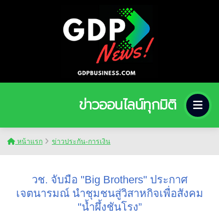
ข่าวออนไลน์ทุกมิติ
หน้าแรก
ข่าวประกัน-การเงิน
วช. จับมือ "Big Brothers" ประกาศ
เจตนารมณ์ นำชุมชนสู่วิสาหกิจเพื่อสังคม
"น้ำผึ้งชันโรง”