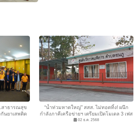
ทั่วไป
ก.สาธารณสุข
“น้ำท่วมหาดใหญ่” สสส. ไม่ทอดทิ้ง! ผนึก
องกันยาเสพติด
กำลังภาคีเครือข่ายฯ เตรียมเปิดโมเดล 3 เฟส
ช่วยทันที-ฟื้นบ้าน-สร้างภูมิคุ้มกันภัยพิบัติ ปิด
02 ธ.ค. 2568
ช่องว่างช่วยเหลือคนพิการ