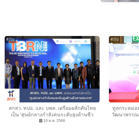
ทั่วไป
ทั่วไป
สกสว. ทปอ. และ บพค. เตรียมผลักดันไทย
ทูลกระหม่อ
เป็น ‘ศูนย์กลางกำลังคนระดับสูงด้านชีว
วัฒนาพรรณวด
สารสนเทศ’
10 ต.ค. 2566
มหกรรมรวม
O