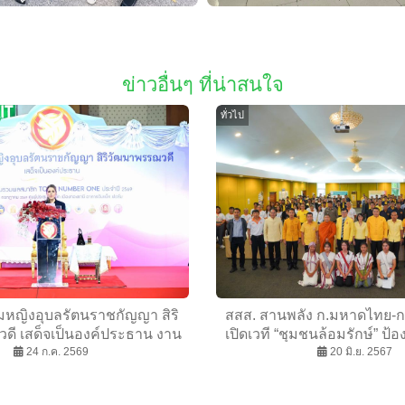
ข่าวอื่นๆ ที่น่าสนใจ
ทั่วไป
มหญิงอุบลรัตนราชกัญญา สิริ
สสส. สานพลัง ก.มหาดไทย-
ี เสด็จเป็นองค์ประธาน งาน
เปิดเวที “ชุมชนล้อมรักษ์” ป้
พลสมาชิก TO BE NUMBER
24 ก.ค. 2569
พื้นที่ภาคกลาง
20 มิ.ย. 2567
NE ประจำปี 2569