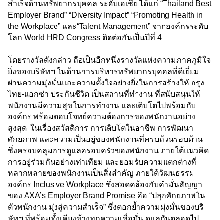
สำเร็จด้านทรัพยากรบุคคล ระดับเอเชีย ได้แก่ “Thailand Best
Employer Brand” “Diversity Impact” “Promoting Health in
the Workplace” และ“Talent Management” จากองค์กรระดับ
โลก World HRD Congress ติดต่อกันเป็นปีที่ 4
โดยรางวัลดังกล่าว ถือเป็นอีกหนึ่งรางวัลแห่งความภาคภูมิใจ
ยิ่งของบริษัทฯ ในด้านการบริหารทรัพยากรบุคคลที่ดีเยี่ยม
ผ่านความมุ่งมั่นและความตั้งใจอย่างยิ่งในการสร้างให้ กรุง
ไทย-แอกซ่า ประกันชีวิต เป็นสถานที่ทำงาน ที่สนับสนุนให้
พนักงานมีความสุขในการทำงาน และเติบโตไปพร้อมกับ
องค์กร พร้อมตอบโจทย์ความต้องการของพนักงานอย่าง
สูงสุด ในเรื่องสวัสดิการ การเติบโตในอาชีพ การพัฒนา
ศักยภาพ และความเป็นอยู่ของพนักงานที่ครบถ้วนรอบด้าน
ซึ่งครอบคลุมการดูแลครอบครัวของพนักงาน ภายใต้แนวคิด
การอยู่ร่วมกันอย่างเท่าเทียม และยอมรับความแตกต่างที่
หลากหลายของพนักงานเป็นสิ่งสำคัญ ภายใต้วัฒนธรรม
องค์กร Inclusive Workplace ซึ่งสอดคล้องกับคำมั่นสัญญา
ของ AXA’s Employer Brand Promise คือ “ปลุกศักยภาพใน
ตัวพนักงาน มุ่งสู่ความสำเร็จ” ซึ่งตอกย้ำความมุ่งมั่นของบริ
ษัทฯ ที่พร้อมทั้งเคียงข้างทุกความเชื่อมั่น ดูแลกันตลอดไป