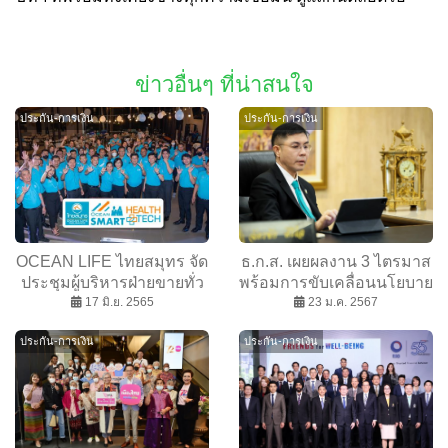
ข่าวอื่นๆ ที่น่าสนใจ
ประกัน-การเงิน
ประกัน-การเงิน
OCEAN LIFE ไทยสมุทร จัด
ธ.ก.ส. เผยผลงาน 3 ไตรมาส
ประชุมผู้บริหารฝ่ายขายทั่ว
พร้อมการขับเคลื่อนนโยบาย
ประเทศ พร้อมปรับกลยุทธ์
17 มิ.ย. 2565
รัฐในการแก้ปัญหาหนี้ครัว
23 ม.ค. 2567
รุกการขายครึ่งปีหลัง ด้วย
เรือน
ประกัน-การเงิน
ประกัน-การเงิน
Smart Health + Smart Tech