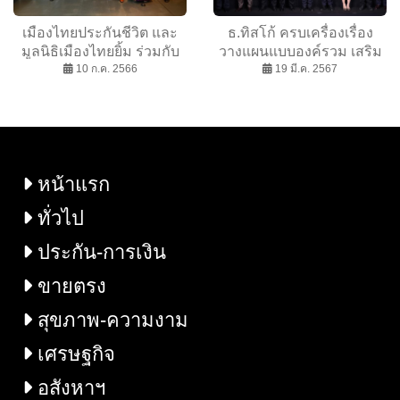
เมืองไทยประกันชีวิต และ
ธ.ทิสโก้ ครบเครื่องเรื่อง
มูลนิธิเมืองไทยยิ้ม ร่วมกับ
วางแผนแบบองค์รวม เสริม
กรมกิจการผู้สูงอายุ ส่งมอบ
10 ก.ค. 2566
แกร่ง Holistic Advisory ด้วย
19 มี.ค. 2567
ความสุขและรอยยิ้ม
“Friends for well-being” จับ
มือพันธมิตร ส่งมอบ
ผลิตภัณฑ์ - บริการที่ดีที่สุด
ให้ลูกค้า
หน้าแรก
ทั่วไป
ประกัน-การเงิน
ขายตรง
สุขภาพ-ความงาม
เศรษฐกิจ
อสังหาฯ