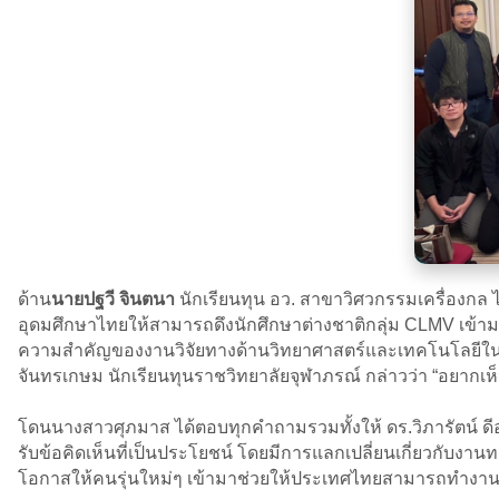
ด้าน
นายปฐวี จินตนา
นักเรียนทุน อว. สาขาวิศวกรรมเครื่อง
อุดมศึกษาไทยให้สามารถดึงนักศึกษาต่างชาติกลุ่ม CLMV เข้ามา
ความสำคัญของงานวิจัยทางด้านวิทยาศาสตร์และเทคโนโลยีในม
จันทรเกษม นักเรียนทุนราชวิทยาลัยจุฬาภรณ์ กล่าวว่า “อยากเห็น
โดนนางสาวศุภมาส ได้ตอบทุกคำถามรวมทั้งให้ ดร.วิภารัตน์ ดีอ
รับข้อคิดเห็นที่เป็นประโยชน์ โดยมีการแลกเปลี่ยนเกี่ยวกับงา
โอกาสให้คนรุ่นใหม่ๆ เข้ามาช่วยให้ประเทศไทยสามารถทำงานว