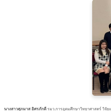
นางสาวศุภมาส อิศรภักดี
รมว.การอุดมศึกษาวิทยาศาสตร์ วิจัย