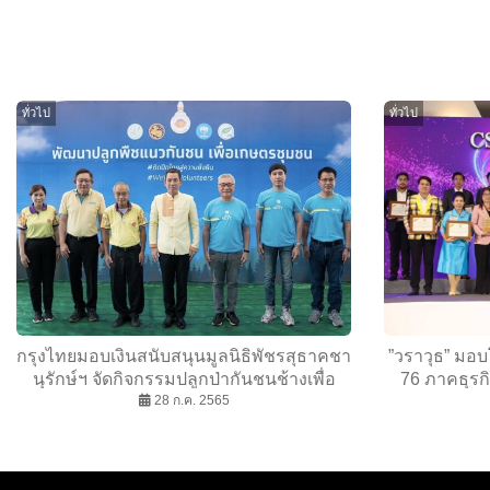
ทั่วไป
ทั่วไป
กรุงไทยมอบเงินสนับสนุนมูลนิธิพัชรสุธาคชา
”วราวุธ” มอบ
นุรักษ์ฯ จัดกิจกรรมปลูกป่ากันชนช้างเพื่อ
76 ภาคธุรกิ
เกษตรชุมชน เนื่องในวันเฉลิม
28 ก.ค. 2565
พระชนมพรรษา 70 พรรษา