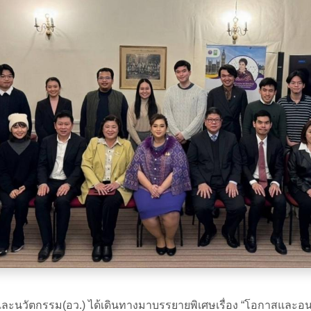
และนวัตกรรม(อว.) ได้เดินทางมาบรรยายพิเศษเรื่อง “โอกาสและอน