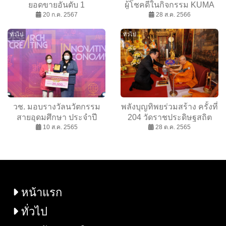
ยอดขายอันดับ 1
ผู้โชคดีในกิจกรรม KUMA
ประเทศไทย ลั่นครึ่งปีหลัง
20 ก.ค. 2567
Big Thank
28 ส.ค. 2566
เตรียมจัดหนักยิงกลยุทธ์
ทั่วไป
ทั่วไป
ทางการตลาด เพื่อรักษา
ตำแหน่งผู้นำอย่างต่อเนื่อง
วช. มอบรางวัลนวัตกรรม
พลังบุญทิพยร่วมสร้าง ครั้งที่
สายอุดมศึกษา ประจำปี
204 วัดราชประดิษฐสถิต
2565 แก่ นิสิตจุฬาฯ “เพิร์ล
10 ส.ค. 2565
มหาสีมารามราชวรวิหาร
28 ต.ค. 2565
สกิน : ครีมขัดผิวเกล็ด
ประกายมุก” จากเปลือกหอย
แมลงภู่เหลือทิ้ง ในงาน
มหกรรมงานวิจัยแห่งชาติ ที่
ผ่านมา
หน้าแรก
ทั่วไป