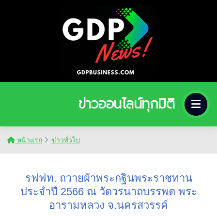
ข่าวออนไลน์ทุกมิติ
หน้าแรก
ข่าวทั่วไป
รฟฟท. ถวายผ้าพระกฐินพระราชทาน
ประจำปี 2566 ณ วัดวรนาถบรรพต พระ
อารามหลวง จ.นครสวรรค์