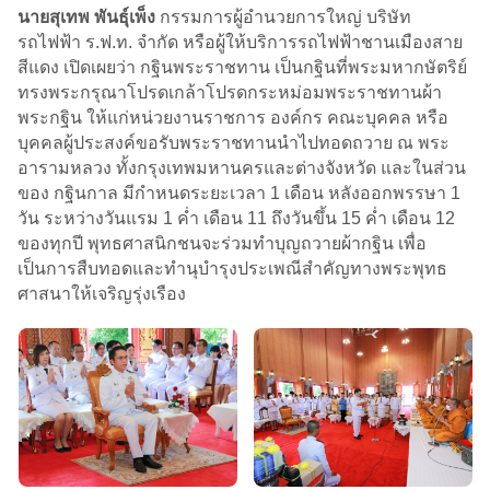
นายสุเทพ พันธุ์เพ็ง
กรรมการผู้อำนวยการใหญ่ บริษัท
รถไฟฟ้า ร.ฟ.ท. จำกัด หรือผู้ให้บริการรถไฟฟ้าชานเมืองสาย
สีแดง เปิดเผยว่า กฐินพระราชทาน เป็นกฐินที่พระมหากษัตริย์
ทรงพระกรุณาโปรดเกล้าโปรดกระหม่อมพระราชทานผ้า
พระกฐิน ให้แก่หน่วยงานราชการ องค์กร คณะบุคคล หรือ
บุคคลผู้ประสงค์ขอรับพระราชทานนำไปทอดถวาย ณ พระ
อารามหลวง ทั้งกรุงเทพมหานครและต่างจังหวัด และในส่วน
ของ กฐินกาล มีกำหนดระยะเวลา 1 เดือน หลังออกพรรษา 1
วัน ระหว่างวันแรม 1 ค่ำ เดือน 11 ถึงวันขึ้น 15 ค่ำ เดือน 12
ของทุกปี พุทธศาสนิกชนจะร่วมทำบุญถวายผ้ากฐิน เพื่อ
เป็นการสืบทอดและทำนุบำรุงประเพณีสำคัญทางพระพุทธ
ศาสนาให้เจริญรุ่งเรือง