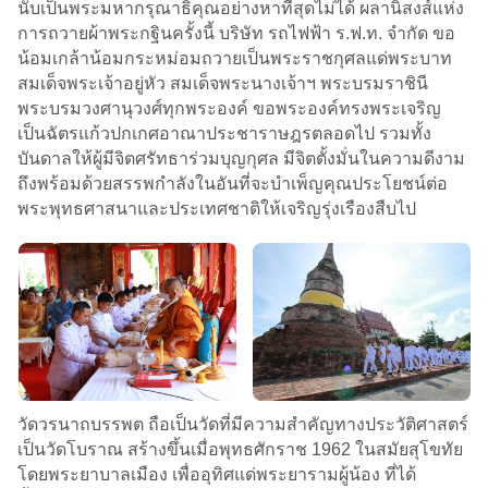
นับเป็นพระมหากรุณาธิคุณอย่างหาที่สุดไม่ได้ ผลานิสงส์แห่ง
การถวายผ้าพระกฐินครั้งนี้ บริษัท รถไฟฟ้า ร.ฟ.ท. จำกัด ขอ
น้อมเกล้าน้อมกระหม่อมถวายเป็นพระราชกุศลแด่พระบาท
สมเด็จพระเจ้าอยู่หัว สมเด็จพระนางเจ้าฯ พระบรมราชินี
พระบรมวงศานุวงศ์ทุกพระองค์ ขอพระองค์ทรงพระเจริญ
เป็นฉัตรแก้วปกเกศอาณาประชาราษฎรตลอดไป รวมทั้ง
บันดาลให้ผู้มีจิตศรัทธาร่วมบุญกุศล มีจิตตั้งมั่นในความดีงาม
ถึงพร้อมด้วยสรรพกำลังในอันที่จะบำเพ็ญคุณประโยชน์ต่อ
พระพุทธศาสนาและประเทศชาติให้เจริญรุ่งเรืองสืบไป
วัดวรนาถบรรพต ถือเป็นวัดที่มีความสำคัญทางประวัติศาสตร์
เป็นวัดโบราณ สร้างขึ้นเมื่อพุทธศักราช 1962 ในสมัยสุโขทัย
โดยพระยาบาลเมือง เพื่ออุทิศแด่พระยารามผู้น้อง ที่ได้