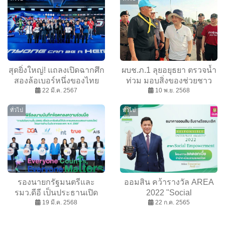
สุดยิ่งใหญ่! แถลงเปิดฉากศึก
ผบช.ภ.1 ลุยอยุธยา ตรวจน้ำ
สองล้อเบอร์หนึ่งของไทย
ท่วม มอบสิ่งของช่วยชาว
พร้อมเปิดตัวไตเติ้ลสปอน
22 มี.ค. 2567
10 พ.ย. 2568
ผักไห่
เซอร์กระหึ่มฤดูกาล 2024
ทั่วไป
ทั่วไป
รองนายกรัฐมนตรีและ
ออมสิน คว้ารางวัล AREA
รมว.ดีอี เป็นประธานเปิด
2022 "Social
โครงการสำมะโนประชากร
19 มี.ค. 2568
Empowerment" โครงการ
22 ก.ค. 2565
และเคหะ พ.ศ. 2568 เพราะ
ลดดอกเบี้ยจำนำทะเบียนรถ
ทุกคนสำคัญ ทุกข้อมูลมี
มอเตอร์ไซค์