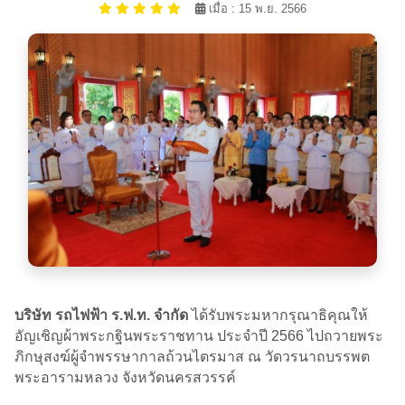
เมื่อ : 15 พ.ย. 2566
บริษัท รถไฟฟ้า ร.ฟ.ท. จำกัด
ได้รับพระมหากรุณาธิคุณให้
อัญเชิญผ้าพระกฐินพระราชทาน ประจำปี 2566 ไปถวายพระ
ภิกษุสงฆ์ผู้จำพรรษากาลถ้วนไตรมาส ณ วัดวรนาถบรรพต
พระอารามหลวง จังหวัดนครสวรรค์