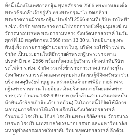
ทั้งนี้ เนื่องในเทศกาลกฐิน พุทธศักราช 2566 พระบาทสมเด็จ
พระวชิรเกล้าเจ้าอยู่หัว ทรงพระกรุณาโปรดเกล้าฯ
พระราชทานผ้าพระกฐิน ประจำปี 2566 ตามที่บริษัท รถไฟฟ้า
ร.ฟ.ท. จำกัด ขอพระราชทานไปทอดถวายยังที่ชุมนุมสงฆ์ ณ
วัดวรนาถบรรพต พระอารามหลวง จังหวัดนครสวรรค์ ในวัน
ศุกร์ที่ 10 พฤศจิกายน 2566 เวลา 13.30 น. โดยมีนายสุเทพ
พันธุ์เพ็ง กรรมการผู้อำนวยการใหญ่ บริษัท รถไฟฟ้า ร.ฟ.ท.
จำกัด เป็นประธานในพิธีถวายผ้าพระกฐินพระราชทาน
ประจำปี พ.ศ. 2566 พร้อมทั้งคณะผู้บริหาร เจ้าหน้าที่บริษัท
รถไฟฟ้า ร.ฟ.ท. จำกัด รวมทั้งข้าราชการภาคส่วนต่างๆใน
จังหวัดนครสวรรค์ ตลอดจนพุทธศาสนิกชนผู้มีจิตศรัทธา ร่วม
บริจาคจตุปัจจัยทำบุญ และร่วมเป็นเจ้าภาพพิธีถวายผ้าพระ
กฐินพระราชทาน โดยมียอดเงินบริจาคถวายโดยเสด็จพระ
ราชกุศล จำนวน 1385999 บาท (หนึ่งล้านสามแสนแปดหมื่น
ห้าพันเก้าร้อยเก้าสิบเก้าบาทถ้วน) ในโอกาสนี้ได้จัดให้มีการ
มอบทุนการศึกษาให้แก่โรงเรียนในจังหวัดนครสวรรค์
จำนวน 3 โรงเรียน ได้แก่ โรงเรียนพระปริยัติธรรม วัดวรนาถ
บรรพต โรงเรียนเทศบาลวัดวรนาถบรรพต และมหาวิทยาลัย
มหาจุฬาลงกรณราชวิทยาลัย วิทยาเขตนครสวรรค์ อีกด้วย