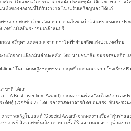
าสตร์ วิจัยและนวัตกรรม นำทีมนักประดิษฐ์นักวิจัยไทย คว้ารางว
นึ่งของผลงานที่ได้รับรางวัล ในระดับเหรียญทอง ได้แก่
ะดูกพรุนแบบพกพาด้วยแสงความยาวคลื่นช่วงใกล้อินฟราเรดเพิ่มประสิ
ยเทคโนโลยีพระจอมเกล้าธนบุรี
นายคมกฤษ ศรีสุดา และคณะ จาก การไฟฟ้าฝ่ายผลิตแห่งประเทศไทย
าประหยัดจากเปลือกมันสำปะหลัง” โดย นายชนาธิป อมรธรรมสถิต 
บ Real-time” โดย เด็กหญิงชญพรรษ วาฤทธิ์ และคณะ จาก โรงเรียน
นาชาติ ได้แก่
ions (IFIA Best Invention Award) จากผลงานเรื่อง “เครื่องคัดกร
ระดิษฐ์ (เวอร์ชั่น 2)” โดย รองศาสตราจารย์ ดร.อนรรฆ ขันธะช
ers สาธารณรัฐโปแลนด์ (Special Award) จากผลงานเรื่อง “หุ่นจำลอ
ยศาสตราจารย์ สัตวแพทย์หญิง ภาวนา เชื้อศิริ และคณะ จาก จุฬาลง