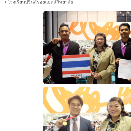
• โรงเรียนปรินส์รอยแยลส์วิทยาลัย