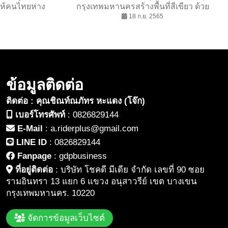
ให้คนไทยห่าง
กรุงเทพมหานครสร้างพื้นที่สีเขียว ด้วย
คำมั่นสัญญา
กิจกรรม PLANT WITH LOVE
18 ก.ย. 2565
ดีขึ้น
ข้อมูลติดต่อ
ติดต่อ : คุณชิณท์ณภัทร หะแดง (โจ๊ก)
เบอร์โทรศัพท์
:
0826829144
E-Mail
:
a.riderplus@gmail.com
LINE ID
:
0826829144
Fanpage
:
gdpbusiness
ที่อยู่ติดต่อ
:
บริษัท โชคดี มีเดีย จำกัด เลขที่ 90 ซอย
รามอินทรา 13 แยก 6 แขวง อนุสาวรีย์ เขต บางเขน
กรุงเทพมหานคร. 10220
จัดการข้อมูลเว็บไซต์