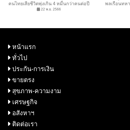
คนไทยเสียชีวิตพุ่งเกิน 4 หมื่นกว่าคนต่อปี
พลเรือนทหา
องค์กรพิทักษ์สัตว์แห่งโลก ผนึกภาคีเครือ
22 พ.ย. 2566
สนับสนุนก
ข่าย ร่วมแถลงการณ์จี้กรมปศุสัตว์ ร้องหยุด
ปี
เชื้อดื้อยาและพัฒนาสวัสดิภาพสัตว์อย่างเป็น
รูปธรรมทันที
หน้าแรก
ทั่วไป
ประกัน-การเงิน
ขายตรง
สุขภาพ-ความงาม
เศรษฐกิจ
อสังหาฯ
ติดต่อเรา