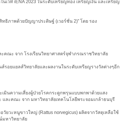
ัลในเวที iENA 2023 ในระดับเหรียญทอง เหรียญเงิน และเหรียญ
ทธิภาพด้วยปัญญาประดิษฐ์ (เวอร์ชั่น 2)” โดย รอง
และคณะ จาก โรงเรียนวิทยาศาสตร์จุฬาภรณราชวิทยาลัย
ปรินส์รอยแยลส์วิทยาลัยและผลงานในระดับเหรียญรางวัลต่างๆอีก
องประเมินความเสี่ยงผู้ป่วยโรคกระดูกพรุนแบบพกพาด้วยแสง
วนะ และคณะ จาก มหาวิทยาลัยเทคโนโลยีพระจอมเกล้าธนบุรี
งอวัยวะหนูขาวใหญ่ (Rattus norvegicus) ผลิตจากวัสดุเหลือใช้
กรณ์มหาวิทยาลัย