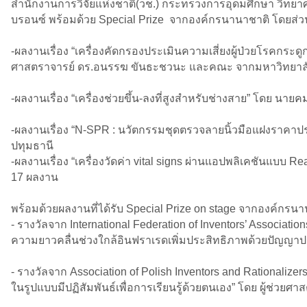
สำนักงานการวิจัยแห่งชาติ(วช.) กระทรวงการอุดมศึกษา วิทยาศ
บรอนซ์ พร้อมด้วย Special Prize จากองค์กรนานาชาติ โดยส่วนห
-ผลงานเรื่อง “เครื่องคัดกรองประเมินความเสี่ยงผู้ป่วยโรคกร
ศาสตราจารย์ ดร.อนรรฆ ขันธะชวนะ และคณะ จากมหาวิทยาลั
-ผลงานเรื่อง “เครื่องช่วยขึ้น-ลงที่สูงสำหรับช่างสาย” โดย 
-ผลงานเรื่อง “N-SPR : นวัตกรรมชุดตรวจลายนิ้วมือแฝงราค
ปทุมธานี
-ผลงานเรื่อง “เครื่องวัดค่า vital signs ผ่านแอปพลิเคชันแบ
17 ผลงาน
พร้อมด้วยผลงานที่ได้รับ Special Prize on stage จากองค์กรนา
- รางวัลจาก International Federation of Inventors’ Associat
ความยาวคลื่นช่วงใกล้อินฟราเรดเพิ่มประสิทธิภาพด้วยปัญญาป
- รางวัลจาก Association of Polish Inventors and Rationaliz
ในรูปแบบมีปฏิสัมพันธ์เพื่อการเรียนรู้ด้วยตนเอง” โดย ผู้ช่ว