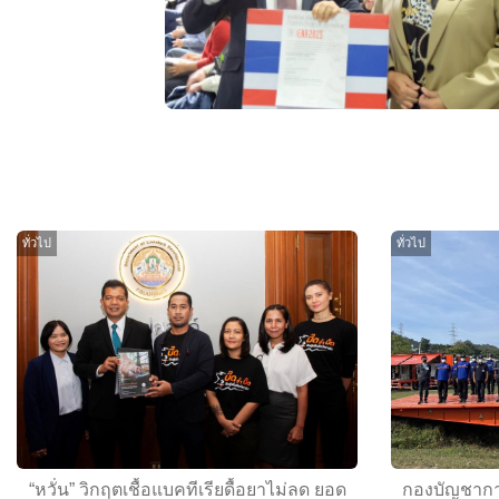
ทั่วไป
ทั่วไป
“หวั่น”​ วิกฤตเชื้อแบคทีเรียดื้อยาไม่ลด ยอด
กองบัญชากา