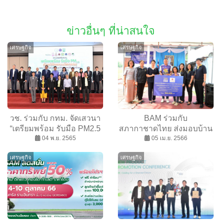
ข่าวอื่นๆ ที่น่าสนใจ
เศรษฐกิจ
เศรษฐกิจ
วช. ร่วมกับ กทม. จัดเสวนา
BAM ร่วมกับ
“เตรียมพร้อม รับมือ PM2.5
สภากาชาดไทย ส่งมอบบ้าน
ด้วยวิจัยและนวัตกรรม”
04 พ.ย. 2565
ในโครงการ HOME &
05 เม.ย. 2566
HOPE สร้างบ้านให้กับผู้ด้อย
เศรษฐกิจ
เศรษฐกิจ
โอกาส จังหวัดขอนแก่น