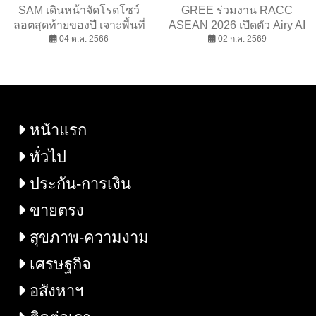
SAM เดินหน้าจัดโรดโชว์
GREE ร่วมงาน RACC
ลอตสุดท้ายของปี เจาะพื้นที่
ASEAN 2026 เปิดตัว Airy AI
กรุงเทพฯ-ปริมณฑลตลอด
04 ต.ค. 2566
และเครื่องปรับอากาศ
02 ก.ค. 2569
ต.ค.นี้ จัดโปรฯเด็ด “SAM
พลังงานแสงอาทิตย์รุ่นใหม่
Clearance Sale 2023” ลด
อย่างยิ่งใหญ่ เดินหน้ารุก
สูงสุด 50% พร้อมขยายเวลา
ตลาดไทยอย่างต่อเนื่อง
“SAM ฟรี! ค่าโอนไม่อั้น”
พร้อมขับเคลื่อนอนาคตสี
เขียวด้วยนวัตกรรม
หน้าแรก
เทคโนโลยี
ทั่วไป
ประกัน-การเงิน
ขายตรง
สุขภาพ-ความงาม
เศรษฐกิจ
อสังหาฯ