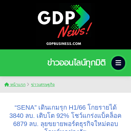
ข่าวออนไลน์ทุกมิติ
หน้าแรก
ข่าวเศรษฐกิจ
“SENA” เดินเกมรุก H1/66 โกยรายได้
3840 ลบ. เติบโต 92% โชว์แกร่งแบ็คล็อค
6879 ลบ. ลุยขยายพอร์ตธุรกิจใหม่ตอบ