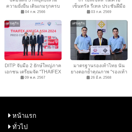
ความยั่งยืน เดินเกมรุกครบ
เซ็นทรัล รีเทล ประชันฝีมือ
เครื่อง พร้อมทุ่มงบสร้าง
04 ก.พ. 2566
พนักงานบุตเชอร์ เฟ้นหา
03 ก.ค. 2569
โรงงานใหม่ดันยอด 2.5 พัน
ตัวแทนสู่เวทีนานาชาติ ต่อย
เศรษฐกิจ
เศรษฐกิจ
ล้าน
อดอาชีพนักตัดแต่งที่ปังและ
ดังได้
DITP จับมือ 2 ยักษ์ใหญ่ภาค
มาตรฐานรองเท้าไทย นัน
เอกชน เตรียมจัด “THAIFEX
ยางตอกย้ำคุณภาพ “รองเท้า
– ANUGA ASIA 2024” เปิด
09 พ.ค. 2567
ผ้าใบรายแรกของไทย” ที่ได้
26 มี.ค. 2568
เวทีเจรจาธุรกิจด้านอาหารที่
รับมาตรฐาน มอก.
ใหญ่ที่สุดในเอเชีย ตั้งเป้า
มูลค่าสั่งซื้อทะลุแสนล้าน
หน้าแรก
ทั่วไป