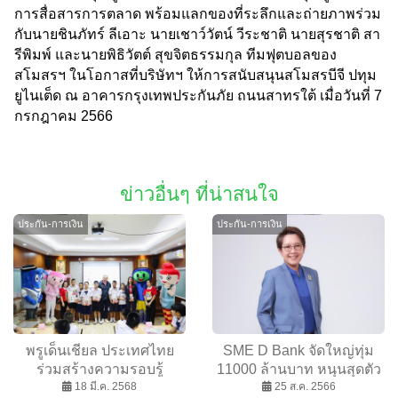
การสื่อสารการตลาด พร้อมแลกของที่ระลึกและถ่ายภาพร่วม
กับนายชินภัทร์ ลีเอาะ นายเชาว์วัตน์ วีระชาติ นายสุรชาติ สา
รีพิมพ์ และนายพิธิวัตต์ สุขจิตธรรมกุล ทีมฟุตบอลของ
สโมสรฯ ในโอกาสที่บริษัทฯ ให้การสนับสนุนสโมสรบีจี ปทุม
ยูไนเต็ด ณ อาคารกรุงเทพประกันภัย ถนนสาทรใต้ เมื่อวันที่ 7
กรกฎาคม 2566
ข่าวอื่นๆ ที่น่าสนใจ
ประกัน-การเงิน
ประกัน-การเงิน
พรูเด็นเชียล ประเทศไทย
SME D Bank จัดใหญ่ทุ่ม
ร่วมสร้างความรอบรู้
11000 ล้านบาท หนุนสุดตัว
ทางการเงินแก่เด็กไทย ใน
18 มี.ค. 2568
พาเอสเอ็มอีถึงแหล่งทุน
25 ส.ค. 2566