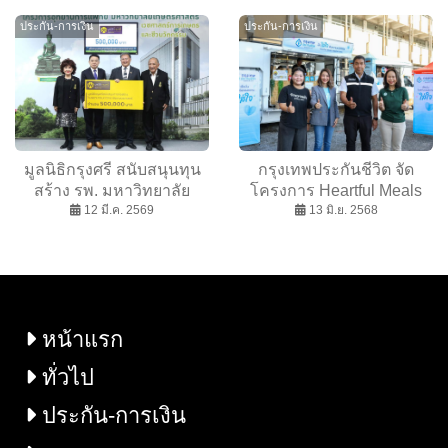
โครงการ Buriram Reform:
สร้างโอกาสกู้ได้สูงสุด
ประกัน-การเงิน
ประกัน-การเงิน
Smart Camp Smart
120% ของราคาประเมิน
Classroom Demonstration
แถมรับโปร Cash Back 2
ต่อ
มูลนิธิกรุงศรี สนับสนุนทุน
กรุงเทพประกันชีวิต จัด
สร้าง รพ. มหาวิทยาลัย
โครงการ Heartful Meals
เกษตรศาสตร์ ยกระดับ
12 มี.ค. 2569
Hopeful Lives “มื้อใส่ใจ เติม
13 มิ.ย. 2568
สาธารณสุขไทยให้
ความหวังให้ชีวิต” มอบแก่
ครอบคลุมและทั่วถึง
คนไร้บ้าน
หน้าแรก
ทั่วไป
ประกัน-การเงิน