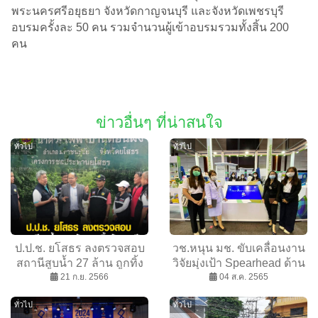
พระนครศรีอยุธยา จังหวัดกาญจนบุรี และจังหวัดเพชรบุรี
อบรมครั้งละ 50 คน รวมจำนวนผู้เข้าอบรมรวมทั้งสิ้น 200
คน
ข่าวอื่นๆ ที่น่าสนใจ
ทั่วไป
ทั่วไป
ป.ป.ช. ยโสธร ลงตรวจสอบ
วช.หนุน มช. ขับเคลื่อนงาน
สถานีสูบน้ำ 27 ล้าน ถูกทิ้ง
วิจัยมุ่งเป้า Spearhead ด้าน
21 ก.ย. 2566
ร้าง 7 ปี
สังคม พร้อมโชว์ผลงานเด่น
04 ส.ค. 2565
ในงานมหกรรมงานวิจัยแห่ง
ทั่วไป
ทั่วไป
ชาติ 2565