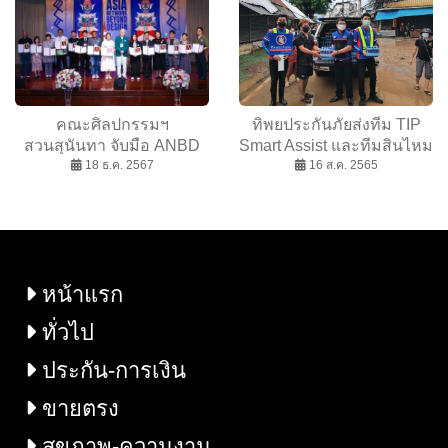
คณะศิลปกรรมฯ
ทิพยประกันภัยส่งทีม TIP
สวนสุนันทา จับมือ ANBD
Smart Assist และทีมสินไหม
เปิดนิทรรศการศิลปะ
18 ธ.ค. 2567
ทดแทนลงพื้นที่เชิงรุกช่วย
16 ส.ค. 2565
นานาชาติ 2024” Bangkok
เหลือผู้ได้รับผลกระทบจาก
ภายใต้ธีม ’No Boundary’”
พายุมู่หลาน จ.เชียงราย
หน้าแรก
ทั่วไป
ประกัน-การเงิน
ขายตรง
สุขภาพ-ความงาม