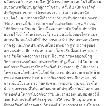
นวัตกรรม “การอบรมเชิงปฏิบัติการถ่ายทอดเทคโนโลยีโดรน
แปรอักษรเพื่อประยุกต์สู่การใช้งาน” ครั้งที่ 1 เป็นภารกิจที่
สำคัญของ วช. ภายใต้กระทรวง อว. ในการพัฒนานัก
ประดิษฐ์ และบุคลากรที่เกี่ยวข้องกับประดิษฐ์กรรม และงาน
วิจัย ส่วนงานนี้คือการบ่มเพาะตั้งแต่ระดับเยาวชน ซึ่ง วช.
ได้ที่กิจกรรมลักษณะนี้ต่อเนื่องมาหลายปีแล้วตั้งแต่ช่วงฝึก
อบรมให้เข้าใจในเรื่องของโดรน ตอนนี้เรื่องของโดรนแปร
อักษรเป็นเทคโนโลยีที่ได้รับการตอบรับได้รับความสนใจจาก
ภาครัฐ และภาคประชาชนเป็นอย่างมาก ฐานความรู้ของ
เยาวชนน่าจะมีการบ่มเพาะ และก็ส่งเสริมตั้งแต่ในช่วงของ
การเริ่มต้น หลังจากการอบรมก็จะสามารถต่อยอดเข้าสู่
วิทยาการในระดับสถาบันการศึกษาที่สูงขึ้นต่อไป ในอนาคต
จะมีการสร้างแรงจูงใจ สร้างสิ่งที่เป็นแรงกระตุ้นให้เยาวชน
ให้ความสนใจกับเทคโนโลยีที่สามารถพัฒนาบ่มเพาะได้ด้วย
ตัวเอง ตั้งแต่การประเมิน การวิเคราะห์ การเขียนซอฟแวร์
การเขียนโปรแกรม ภายหลังจากการอบรม วช. จะมีเวทีให้
น้อง ๆ เยาวชน ที่ได้ร่วมกับสมาคมกีฬาเครื่องบินจำลองและ
วิทยุบังคับ ในการไปจัดกิจกรรมและร่วมออกแบบซอฟแวร์ที่
จะแปรอักษรในพื้นที่ต่าง ๆ วช. ได้ให้การสนับสนุนสมาคม
กีฬาเครื่องบินจำลองและวิทยุบังคับ โดยการจัดอบรมในภาค