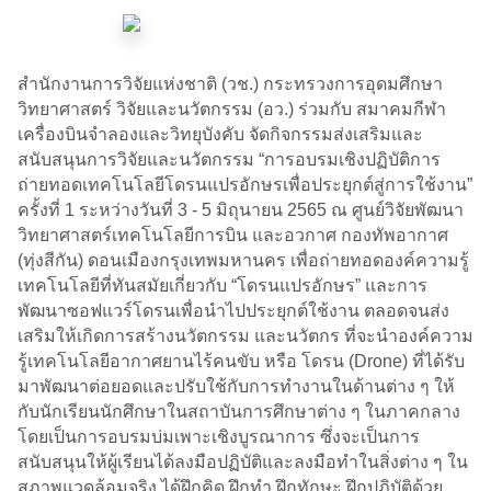
สำนักงานการวิจัยแห่งชาติ (วช.) กระทรวงการอุดมศึกษา
วิทยาศาสตร์ วิจัยและนวัตกรรม (อว.) ร่วมกับ สมาคมกีฬา
เครื่องบินจำลองและวิทยุบังคับ จัดกิจกรรมส่งเสริมและ
สนับสนุนการวิจัยและนวัตกรรม “การอบรมเชิงปฏิบัติการ
ถ่ายทอดเทคโนโลยีโดรนแปรอักษรเพื่อประยุกต์สู่การใช้งาน”
ครั้งที่ 1 ระหว่างวันที่ 3 - 5 มิถุนายน 2565 ณ ศูนย์วิจัยพัฒนา
วิทยาศาสตร์เทคโนโลยีการบิน และอวกาศ กองทัพอากาศ
(ทุ่งสีกัน) ดอนเมืองกรุงเทพมหานคร เพื่อถ่ายทอดองค์ความรู้
เทคโนโลยีที่ทันสมัยเกี่ยวกับ “โดรนแปรอักษร” และการ
พัฒนาซอฟแวร์โดรนเพื่อนำไปประยุกต์ใช้งาน ตลอดจนส่ง
เสริมให้เกิดการสร้างนวัตกรรม และนวัตกร ที่จะนำองค์ความ
รู้เทคโนโลยีอากาศยานไร้คนขับ หรือ โดรน (Drone) ที่ได้รับ
มาพัฒนาต่อยอดและปรับใช้กับการทำงานในด้านต่าง ๆ ให้
กับนักเรียนนักศึกษาในสถาบันการศึกษาต่าง ๆ ในภาคกลาง
โดยเป็นการอบรมบ่มเพาะเชิงบูรณาการ ซึ่งจะเป็นการ
สนับสนุนให้ผู้เรียนได้ลงมือปฏิบัติและลงมือทำในสิ่งต่าง ๆ ใน
สภาพแวดล้อมจริง ได้ฝึกคิด ฝึกทำ ฝึกทักษะ ฝึกปฏิบัติด้วย