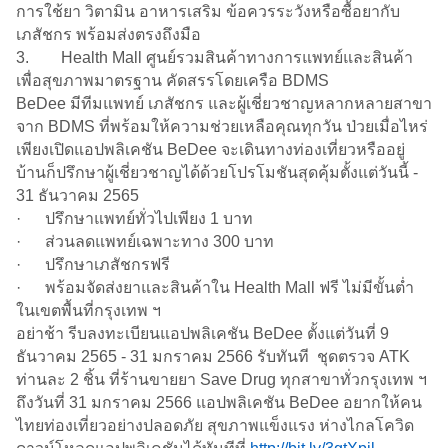
การใช้ยา วิตามิน อาหารเสริม ข้อควรระวังหรือซื้อยากับ
เภสัชกร พร้อมส่งตรงถึงมือ
3. Health Mall ศูนย์รวมสินค้าทางการแพทย์และสินค้า
เพื่อสุขภาพมาตรฐาน คัดสรรโดยเครือ BDMS
BeDee มีทีมแพทย์ เภสัชกร และผู้เชี่ยวชาญหลากหลายสาขา
จาก BDMS ที่พร้อมให้ความช่วยเหลือคุณทุกวัน ป่วยเมื่อไหร่
เพียงเปิดแอปพลิเคชัน BeDee จะเดินทางท่องเที่ยวหรืออยู่
บ้านก็ปรึกษาผู้เชี่ยวชาญได้ด้วยโปรโมชันสุดคุ้มตั้งแต่วันนี้ -
31 ธันวาคม 2565
· ปรึกษาแพทย์ทั่วไปเพียง 1 บาท
· ส่วนลดแพทย์เฉพาะทาง 300 บาท
· ปรึกษาเภสัชกรฟรี
· พร้อมจัดส่งยาและสินค้าใน Health Mall ฟรี ไม่มีขั้นต่ำ
ในเขตพื้นที่กรุงเทพ ฯ
อย่าช้า รีบลงทะเบียนแอปพลิเคชัน BeDee ตั้งแต่วันที่ 9
ธันวาคม 2565 - 31 มกราคม 2566 รับทันที
ชุดตรวจ ATK
ท่านละ 2 ชิ้น ที่
ร้านขายยา Save Drug ทุกสาขาทั่วกรุงเทพ ฯ
ถึงวันที่ 31 มกราคม 2566 แอปพลิเคชัน BeDee อยากให้คน
ไทยท่องเที่ยวอย่างปลอดภัย สุขภาพแข็งแรง ห่างไกลโควิด