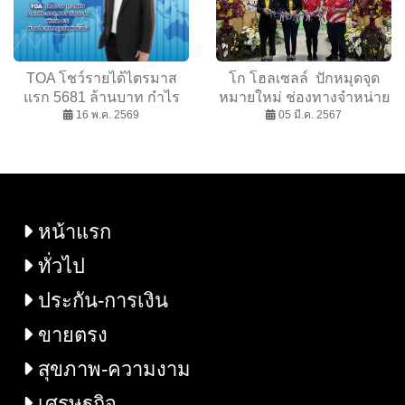
ขึ้น
TOA โชว์รายได้ไตรมาส
โก โฮลเซลล์ ปักหมุดจุด
แรก 5681 ล้านบาท กำไร
หมายใหม่ ช่องทางจำหน่าย
เติบโต 30% เดินหน้าขยาย
16 พ.ค. 2569
สินค้าโครงการหลวง รับซื้อ
05 มี.ค. 2567
ตลาดต่างประเทศต่อเนื่อง
ผลผลิตจากเกษตรกรชาวเขา
พร้อมคุมต้นทุนรับมือ
กระจายสู่ผู้ประกอบการ
เศรษฐกิจผันผวน
หน้าแรก
ทั่วไป
ประกัน-การเงิน
ขายตรง
สุขภาพ-ความงาม
เศรษฐกิจ