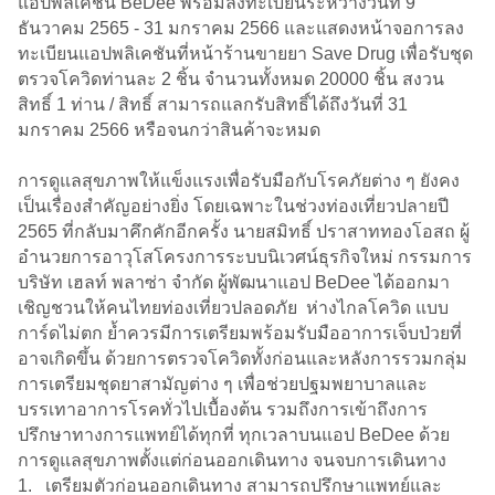
แอปพลิเคชัน BeDee พร้อมลงทะเบียนระหว่างวันที่ 9
ธันวาคม 2565 - 31 มกราคม 2566 และแสดงหน้าจอการลง
ทะเบียนแอปพลิเคชันที่หน้าร้านขายยา Save Drug เพื่อรับชุด
ตรวจโควิดท่านละ 2 ชิ้น จำนวนทั้งหมด 20000 ชิ้น สงวน
สิทธิ์ 1 ท่าน / สิทธิ์ สามารถแลกรับสิทธิ์ได้ถึงวันที่ 31
มกราคม 2566 หรือจนกว่าสินค้าจะหมด
การดูแลสุขภาพให้แข็งแรงเพื่อรับมือกับโรคภัยต่าง ๆ ยังคง
เป็นเรื่องสำคัญอย่างยิ่ง โดยเฉพาะในช่วงท่องเที่ยวปลายปี
2565 ที่กลับมาคึกคักอีกครั้ง นายสมิทธิ์ ปราสาททองโอสถ ผู้
อำนวยการอาวุโสโครงการระบบนิเวศน์ธุรกิจใหม่ กรรมการ
บริษัท เฮลท์ พลาซ่า จำกัด ผู้พัฒนาแอป BeDee ได้ออกมา
เชิญชวนให้คนไทยท่องเที่ยวปลอดภัย ห่างไกลโควิด แบบ
การ์ดไม่ตก ย้ำควรมีการเตรียมพร้อมรับมืออาการเจ็บป่วยที่
อาจเกิดขึ้น ด้วยการตรวจโควิดทั้งก่อนและหลังการรวมกลุ่ม
การเตรียมชุดยาสามัญต่าง ๆ เพื่อช่วยปฐมพยาบาลและ
บรรเทาอาการโรคทั่วไปเบื้องต้น รวมถึงการเข้าถึงการ
ปรึกษาทางการแพทย์ได้ทุกที่ ทุกเวลาบนแอป BeDee ด้วย
การดูแลสุขภาพตั้งแต่ก่อนออกเดินทาง จนจบการเดินทาง
1. เตรียมตัวก่อนออกเดินทาง สามารถปรึกษาแพทย์และ