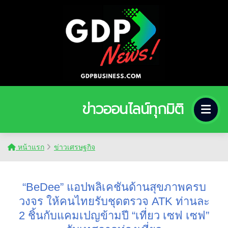
ข่าวออนไลน์ทุกมิติ
หน้าแรก
ข่าวเศรษฐกิจ
“BeDee” แอปพลิเคชันด้านสุขภาพครบ
วงจร ให้คนไทยรับชุดตรวจ ATK ท่านละ
2 ชิ้นกับแคมเปญข้ามปี “เที่ยว เซฟ เซฟ”