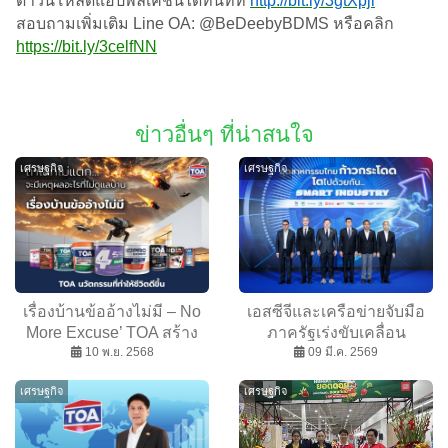
ดาวน์โหลดแอปพลิเคชันได้ทันทีที่
http://bit.ly/3gtXpjl
สอบถามเพิ่มเติม Line OA: @BeDeebyBDMS หรือคลิก
https://bit.ly/3celfNN
ข่าวอื่นๆ ที่น่าสนใจ
เศรษฐกิจ
เศรษฐกิจ
เรื่องบ้านข้ออ้างไม่มี – No
เอสซีจีและเครือข่ายจับมือ
More Excuse’ TOA สร้าง
ภาครัฐเร่งขับเคลื่อน
ปรากฏการณ์ครั้งใหญ่ จาก
10 พ.ย. 2568
อุตสาหกรรมไทย หนุน
09 มี.ค. 2569
Insight สู่โฆษณาไวรัลดัง
SMEs ก้าวกระโดด โตไป
เศรษฐกิจ
เศรษฐกิจ
ทะลุล้านวิว ชวนคนไทยหัน
ด้วยกัน สู่ SMART
มาดูแลบ้าน ด้วยนวัตกรรม
INDUSTRY
ครบวงจรที่จะทำให้ชีวิตดี