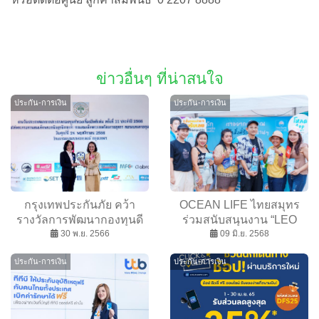
ข่าวอื่นๆ ที่น่าสนใจ
ประกัน-การเงิน
ประกัน-การเงิน
กรุงเทพประกันภัย คว้า
OCEAN LIFE ไทยสมุทร
รางวัลการพัฒนากองทุนดี
ร่วมสนับสนุนงาน “LEO
เด่น ปี 2566 มุ่งบริหาร
30 พ.ย. 2566
SUPREME Presents Flex
09 มิ.ย. 2568
จัดการกองทุนสำรองเลี้ยง
Aqua Fest 2025” ตอกย้ำ
ประกัน-การเงิน
ประกัน-การเงิน
ชีพ เสริมคุณภาพชีวิตที่ดีให้
พลังแห่งความรัก สร้าง
พนักงาน
ประสบการณ์ความสุขให้คน
รุ่นใหม่