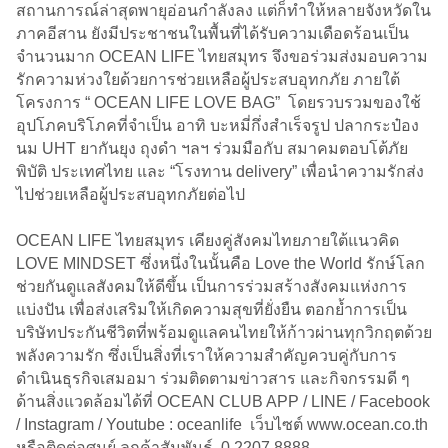
สถานการณ์ล่าสุดพายุอ่อนกำลังลง แต่ก็ทำให้หลายจังหวัดใน
ภาคอีสาน ยังมีประชาชนในพื้นที่ได้รับความเดือดร้อนเป็น
จำนวนมาก OCEAN LIFE ไทยสมุทร จึงขอร่วมส่งมอบความ
รักความห่วงใยด้วยการช่วยเหลือผู้ประสบอุทกภัย ภายใต้
โครงการ “ OCEAN LIFE LOVE BAG” โดยรวบรวมของใช้
อุปโภคบริโภคที่จำเป็น อาทิ บะหมี่กึ่งสำเร็จรูป ปลากระป๋อง
นม UHT ยากันยุง ถุงดำ ฯลฯ ร่วมมือกับ สมาคมตอบโต้ภัย
พิบัติ ประเทศไทย และ “โรงทาน delivery” เพื่อนำความรักส่ง
ไปช่วยเหลือผู้ประสบอุทกภัยต่อไป
OCEAN LIFE ไทยสมุทร เคียงคู่สังคมไทยภายใต้แนวคิด
LOVE MINDSET ซึ่งหนึ่งในนั้นคือ Love the World รักษ์โลก
ช่วยกันดูแลสังคมให้ดีขึ้น เป็นการร่วมสร้างสังคมแห่งการ
แบ่งปัน เพื่อส่งเสริมให้เกิดความสุขที่ยั่งยืน ตอกย้ำการเป็น
บริษัทประกันชีวิตที่พร้อมดูแลคนไทยให้ก้าวผ่านทุกวิกฤตด้วย
พลังความรัก ซึ่งเป็นสิ่งที่เราให้ความสำคัญควบคู่กับการ
ดำเนินธุรกิจเสมอมา ร่วมติดตามข่าวสาร และกิจกรรมดี ๆ
ด้านสิ่งแวดล้อมได้ที่ OCEAN CLUB APP / LINE / Facebook
/ Instagram / Youtube : oceanlife เว็บไซต์ www.ocean.co.th
หรือติดต่อศูนย์ ลูกค้าสัมพันธ์ 0 2207 8888