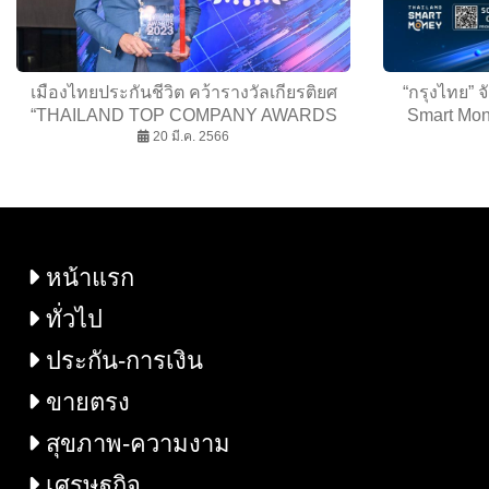
เมืองไทยประกันชีวิต คว้ารางวัลเกียรติยศ
“กรุงไทย” จ
“THAILAND TOP COMPANY AWARDS
Smart Mone
2023” สุดยอดองค์กรธุรกิจไทย ต่อเนื่องเป็นปี
20 มี.ค. 2566
ที่ 5
หน้าแรก
ทั่วไป
ประกัน-การเงิน
ขายตรง
สุขภาพ-ความงาม
เศรษฐกิจ