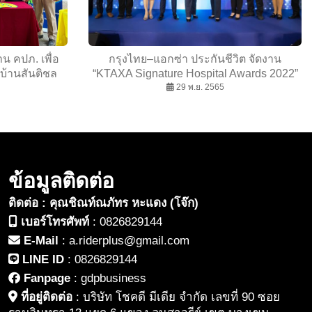
น คปภ. เพื่อ
กรุงไทย–แอกซ่า ประกันชีวิต จัดงาน
นบ้านสันติชล
“KTAXA Signature Hospital Awards 2022”
่องสอน
เพื่อเชิดชูเกียรติพันธมิตรโรงพยาบาลคู่
29 พ.ย. 2565
สัญญา
ข้อมูลติดต่อ
ติดต่อ : คุณชิณท์ณภัทร หะแดง (โจ๊ก)
เบอร์โทรศัพท์
:
0826829144
E-Mail
:
a.riderplus@gmail.com
LINE ID
:
0826829144
Fanpage
:
gdpbusiness
ที่อยู่ติดต่อ
:
บริษัท โชคดี มีเดีย จำกัด เลขที่ 90 ซอย